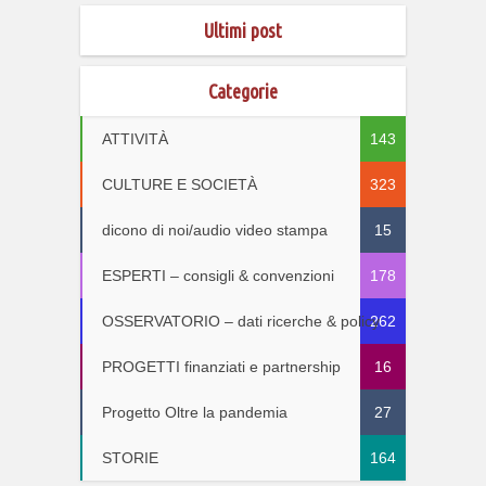
Ultimi post
Categorie
ATTIVITÀ
143
CULTURE E SOCIETÀ
323
dicono di noi/audio video stampa
15
ESPERTI – consigli & convenzioni
178
OSSERVATORIO – dati ricerche & policy
262
PROGETTI finanziati e partnership
16
Progetto Oltre la pandemia
27
STORIE
164