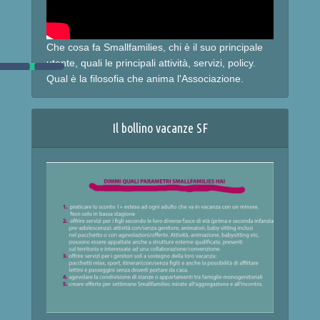
Che cosa fa Smallfamilies, chi è il suo principale
utente, quali le principali attività, servizi, policy.
Qual è la filosofia che anima l'Associazione.
Il bollino vacanze SF