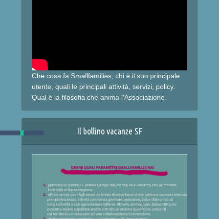
Che cosa fa Smallfamilies, chi è il suo principale
utente, quali le principali attività, servizi, policy.
Qual è la filosofia che anima l'Associazione.
Il bollino vacanze SF