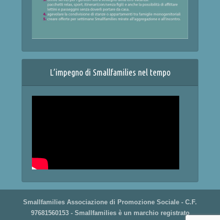
L’impegno di Smallfamilies nel tempo
Smallfamilies Associazione di Promozione Sociale - C.F.
97681560153 - Smallfamilies è un marchio registrato