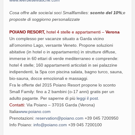
www.leerbeselvatiche.com
Cosa offre alle socie/ai soci Smallfamilies:
sconto del 10%
;e
proposte di soggiorno personalizzate
POIANO RESORT,
hotel 4 stelle e appartamenti –
Verona
Un complesso per vacanze situato a Garda vicino
all’omonimo Lago, versante Veneto. Propone soluzioni
abitative (in hotel o in appartamento) in strutture diffuse,
immerse in 60 ettari di verde mediterraneo e comprende:
hotel 4 stelle; 160 appartamenti articolati in sei palazzine
indipendenti, la Spa con piscina salata, bagno turco, sauna,
bio-sauna, docce emozionali e massaggi.
Fra le offerte del 2015 Poiano Resort propone lo sconto
Small Family: fino a 2 bambini (o-17 anni) gratis per un
adulto pagante. Per saperne di più
leggi il post.
Contatti:
Via Poiano – 37016 Garda (Verona)
Italia
www.poiano.com
Prenotazioni:
reservation@poiano.com
+39 045 7200950
Info Poiano:
info@poiano.com
+39 045 7200100