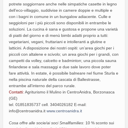
potrete soggiornare anche nelle simpatiche casette in legno
dell’eco-villaggio, suddivise in camere doppie e multiple e
con i bagni in comune in un bungalow adiacente. Culle e
seggioloni per i più piccoli sono disponibili in entrambe le
soluzioni. La cucina è sana e gustosa e propone una varietà
di piatti del giorno e di menù bimbi adatti proprio a tutti:
vegetariani, vegani, fruttariani e intolleranti a glutine e
latticini. A disposizione dei nostri ospiti: un’area giochi per i
piccoli con altalene e scivolo; un area giochi per i grandi, con
campetti da volley, calcetto e badminton; una piccola sauna
finlandese e sala massaggi e due sale lavoro dove poter
fare attività. In estate, è possibile balneare nel fiume Sturla e
nella piscina naturale della cascata di Ballestrasse,
entrambe all’interno del parco rurale.
Contatti:
Agriturismo il Mulino in CentroAnidra, Borzonasca
(GE)
tel. 01851835737 cell. 3404026182 E-mail:
info@centroanidra.it
www.centroanidra.it
Cosa offre alle socie/ai soci Smallfamilies
: 10 % sconto sui