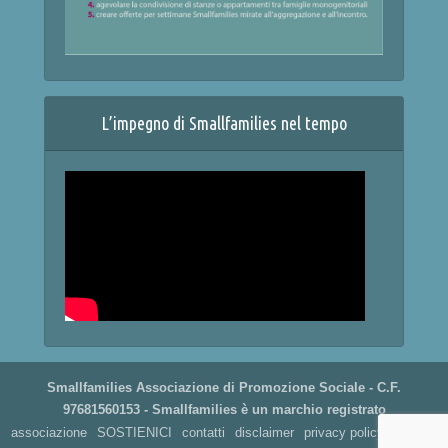
L’impegno di Smallfamilies nel tempo
Smallfamilies Associazione di Promozione Sociale - C.F.
97681560153 - Smallfamilies è un marchio registrato
associazione
SOSTIENICI
contatti
disclaimer
privacy policy