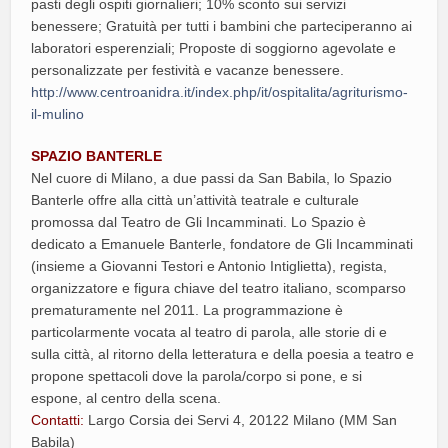
pasti degli ospiti giornalieri; 10% sconto sui servizi
benessere; Gratuità per tutti i bambini che parteciperanno ai
laboratori esperenziali; Proposte di soggiorno agevolate e
personalizzate per festività e vacanze benessere.
http://www.centroanidra.it/index.php/it/ospitalita/agriturismo-
il-mulino
SPAZIO BANTERLE
Nel cuore di Milano, a due passi da San Babila, lo Spazio
Banterle offre alla città un’attività teatrale e culturale
promossa dal Teatro de Gli Incamminati. Lo Spazio è
dedicato a Emanuele Banterle, fondatore de Gli Incamminati
(insieme a Giovanni Testori e Antonio Intiglietta), regista,
organizzatore e figura chiave del teatro italiano, scomparso
prematuramente nel 2011. La programmazione è
particolarmente vocata al teatro di parola, alle storie di e
sulla città, al ritorno della letteratura e della poesia a teatro e
propone spettacoli dove la parola/corpo si pone, e si
espone, al centro della scena.
Contatti:
Largo Corsia dei Servi 4, 20122 Milano (MM San
Babila)