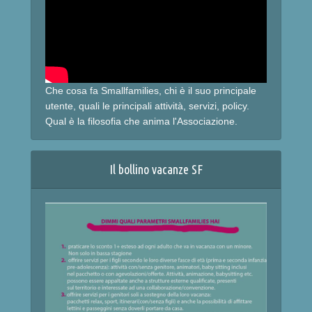
Che cosa fa Smallfamilies, chi è il suo principale
utente, quali le principali attività, servizi, policy.
Qual è la filosofia che anima l'Associazione.
Il bollino vacanze SF