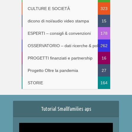
CULTURE E SOCIETÀ
323
dicono di noi/audio video stampa
15
ESPERTI – consigli & convenzioni
178
OSSERVATORIO – dati ricerche & policy
262
PROGETTI finanziati e partnership
16
Progetto Oltre la pandemia
27
STORIE
164
Tutorial Smallfamilies aps