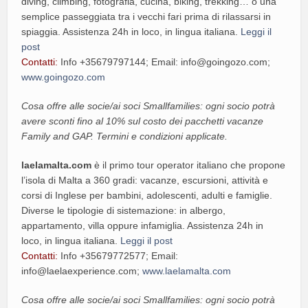
diving, climbing, fotografia, cucina, biking, trekking… o una
semplice passeggiata tra i vecchi fari prima di rilassarsi in
spiaggia. Assistenza 24h in loco, in lingua italiana.
Leggi il
post
Contatti:
Info +35679797144; Email: info@goingozo.com;
www.goingozo.com
Cosa offre alle socie/ai soci Smallfamilies: ogni socio potrà
avere sconti fino al 10% sul costo dei pacchetti vacanze
Family and GAP. Termini e condizioni applicate.
laelamalta.com
è il primo tour operator italiano che propone
l’isola di Malta a 360 gradi: vacanze, escursioni, attività e
corsi di Inglese per bambini, adolescenti, adulti e famiglie.
Diverse le tipologie di sistemazione: in albergo,
appartamento, villa oppure infamiglia. Assistenza 24h in
loco, in lingua italiana.
Leggi il post
Contatti:
Info +35679772577; Email:
info@laelaexperience.com;
www.laelamalta.com
Cosa offre alle socie/ai soci Smallfamilies: ogni socio potrà