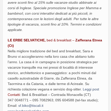
avere sconti fino al 15% sulle vacanze-studio abbinate ai
corsi di Inglese. Speciale promozione Inglese per Mamma e
bambino/i, con corsi interattivi dedicati ai più piccoli, in
contemporanea con le lezioni degli adulti. Per tutte le altre
tipologie di vacanza, sconti fino al 10%. Termini e condizioni
applicate.
LE ERBE SELVATICHE,
bed & breakfast –
Zafferana Etnea
(Ct)
Nella migliore tradizione del bed and breakfast, Sara e
Bruno vi accoglieranno nella loro casa che abitano tutto
l’anno. La casa è in campagna in posizione strategica per
vacanze tranquille ma nei pressi di località di interesse
storico, architettonico e paesaggistico: a pochi minuti dal
casello autostradale di Giarre, da Zafferana Etnea, da
Taormina e da Catania, e dalle terme di Acireale. Su
richiesta colazione vegana e servizio dog-sitter.
Leggi post
Contatti:
Bed & Breakfast – Contrada Monacella (CT)
347 0048771 – 095 7082963; 095 604588 (tel-fax studio);
Email:
sf.biko@tiscali.it