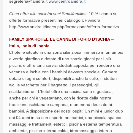
segreteria@anidra.it
www.centroanidra.it
Cosa offre alle socie/ai soci Smallfamilies
: 10 % sconto su
offerte formative presenti nel catalogo UP Anidra.
http://www.anidra.it/index.php/formazione/offerta-formativa
FAMILY SPA HOTEL LE CANNE DI FORIO D’ISCHIA
–
Italia, isola di Ischia
L’hotel è situato in una zona silenziosa, immerso in un ampio
e verde giardino e dotato di uno spazio giochi per i più
piccini, e offre tanti servizi studiati apposta per rendere una
vacanza a Ischia con i bambini davvero speciale. Camere
dotate di ogni comfort, disponibili anche le culle, i riduttori
wc, le vaschette per il bagnetto, i passeggini, gli
scaldabiberon. L’hotel offre una cucina sana e gustosa,
anche per chi è vegetariano, con le ricette della nostra
tradizione ischitana e campana, e un menù dedicato ai
bambini. A disposizione dei nostri ospiti: Un mini e junior club
dai 04 anni in su con esperte animatrici; una piccola spa con
massaggi e trattamenti estetici, piscina esterna temperatura
ambiente, piscina interna calda, idromassaggio interno