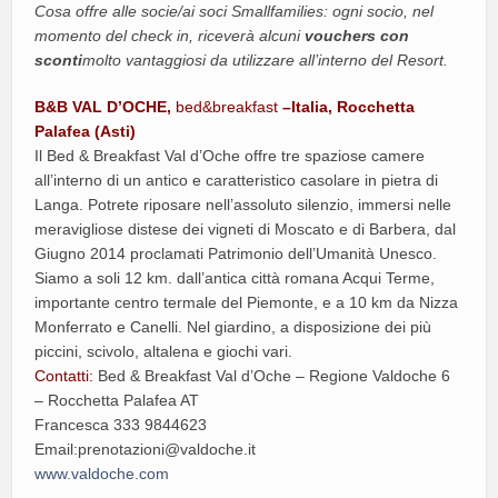
Cosa offre alle socie/ai soci Smallfamilies: ogni socio, nel
momento del check in, riceverà alcuni
vouchers con
sconti
molto vantaggiosi da utilizzare all’interno del Resort.
B&B VAL D’OCHE,
bed&breakfast
–Italia, Rocchetta
Palafea (Asti)
Il Bed & Breakfast Val d’Oche offre tre spaziose camere
all’interno di un antico e caratteristico casolare in pietra di
Langa. Potrete riposare nell’assoluto silenzio, immersi nelle
meravigliose distese dei vigneti di Moscato e di Barbera, dal
Giugno 2014 proclamati Patrimonio dell’Umanità Unesco.
Siamo a soli 12 km. dall’antica città romana Acqui Terme,
importante centro termale del Piemonte, e a 10 km da Nizza
Monferrato e Canelli. Nel giardino, a disposizione dei più
piccini, scivolo, altalena e giochi vari.
Contatti:
Bed & Breakfast Val d’Oche – Regione Valdoche 6
– Rocchetta Palafea AT
Francesca 333 9844623
Email:prenotazioni@valdoche.it
www.valdoche.com