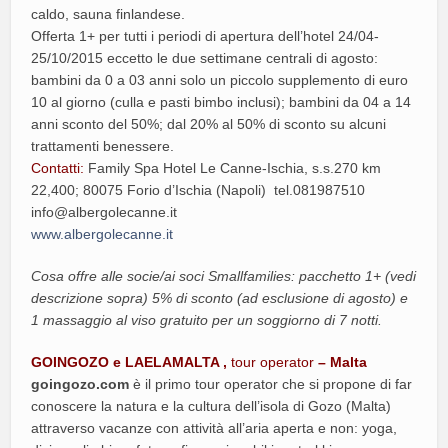
caldo, sauna finlandese.
Offerta 1+ per tutti i periodi di apertura dell’hotel 24/04-
25/10/2015 eccetto le due settimane centrali di agosto:
bambini da 0 a 03 anni solo un piccolo supplemento di euro
10 al giorno (culla e pasti bimbo inclusi); bambini da 04 a 14
anni sconto del 50%; dal 20% al 50% di sconto su alcuni
trattamenti benessere.
Contatti:
Family Spa Hotel Le Canne-Ischia, s.s.270 km
22,400; 80075 Forio d’Ischia (Napoli) tel.081987510
info@albergolecanne.it
www.albergolecanne.it
Cosa offre alle socie/ai soci Smallfamilies: pacchetto 1+ (vedi
descrizione sopra) 5% di sconto (ad esclusione di agosto) e
1 massaggio al viso gratuito per un soggiorno di 7 notti.
GOINGOZO e LAELAMALTA ,
tour operator
– Malta
goingozo.com
è il primo tour operator che si propone di far
conoscere la natura e la cultura dell’isola di Gozo (Malta)
attraverso vacanze con attività all’aria aperta e non: yoga,