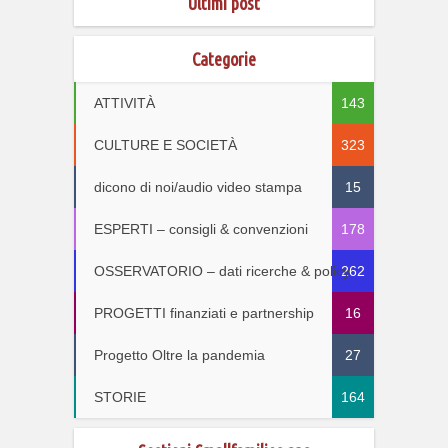
Ultimi post
Categorie
ATTIVITÀ
143
CULTURE E SOCIETÀ
323
dicono di noi/audio video stampa
15
ESPERTI – consigli & convenzioni
178
OSSERVATORIO – dati ricerche & policy
262
PROGETTI finanziati e partnership
16
Progetto Oltre la pandemia
27
STORIE
164