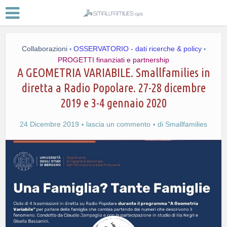
Collaborazioni
OSSERVATORIO - dati ricerche & policy
•
•
PROGETTI finanziati e partnership
A GEOMETRIA VARIABILE. Smallfamilies in
diretta a Radio Popolare. 27-28 dicembre
2019 e 3-4 gennaio 2020
24 Dicembre 2019
lascia un commento
di
Smallfamilies