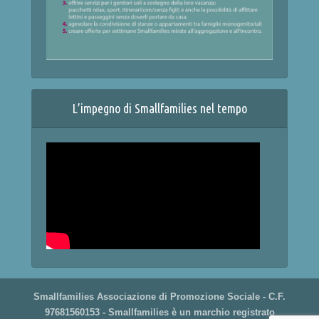
L’impegno di Smallfamilies nel tempo
Smallfamilies Associazione di Promozione Sociale - C.F.
97681560153 - Smallfamilies è un marchio registrato