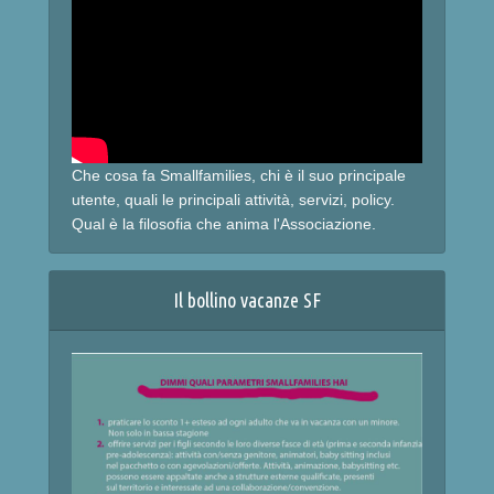
Che cosa fa Smallfamilies, chi è il suo principale
utente, quali le principali attività, servizi, policy.
Qual è la filosofia che anima l'Associazione.
Il bollino vacanze SF