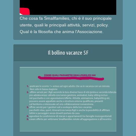
Che cosa fa Smallfamilies, chi è il suo principale
utente, quali le principali attività, servizi, policy.
Qual è la filosofia che anima l'Associazione.
Il bollino vacanze SF