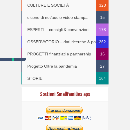
CULTURE E SOCIETÀ
323
dicono di noi/audio video stampa
15
ESPERTI – consigli & convenzioni
178
OSSERVATORIO – dati ricerche & policy
262
PROGETTI finanziati e partnership
16
Progetto Oltre la pandemia
27
STORIE
164
Sostieni Smallfamilies aps