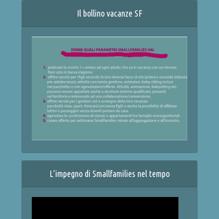
Il bollino vacanze SF
L’impegno di Smallfamilies nel tempo