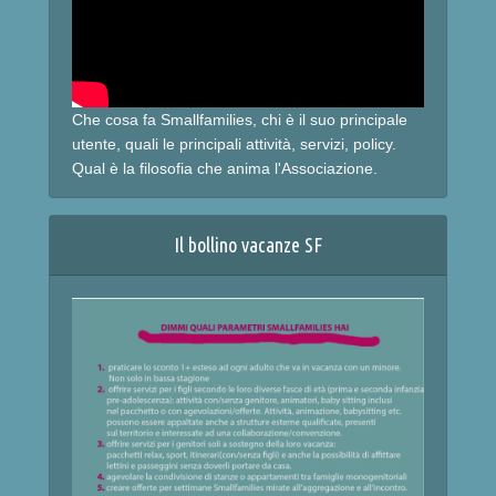
Che cosa fa Smallfamilies, chi è il suo principale
utente, quali le principali attività, servizi, policy.
Qual è la filosofia che anima l'Associazione.
Il bollino vacanze SF