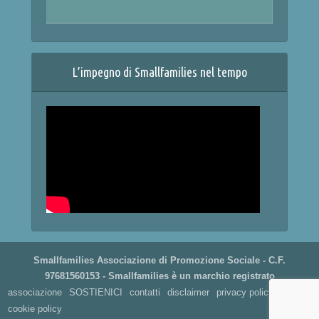
L’impegno di Smallfamilies nel tempo
Smallfamilies Associazione di Promozione Sociale - C.F.
97681560153 - Smallfamilies è un marchio registrato
associazione
SOSTIENICI
contatti
disclaimer
privacy policy
cookie policy