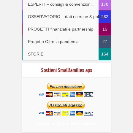
ESPERTI – consigli & convenzioni
178
OSSERVATORIO – dati ricerche & policy
262
PROGETTI finanziati e partnership
16
Progetto Oltre la pandemia
27
STORIE
164
Sostieni Smallfamilies aps
ottieni maggiori informazioni