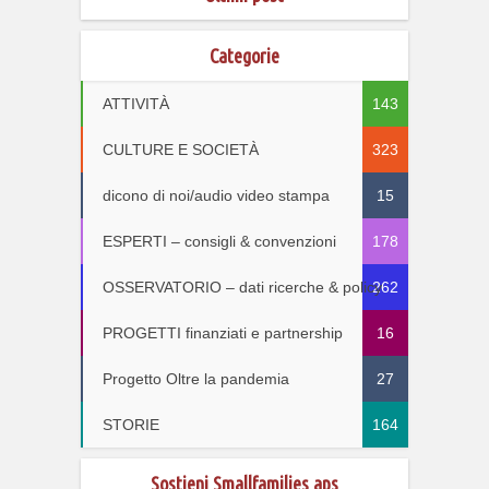
Categorie
ATTIVITÀ
143
CULTURE E SOCIETÀ
323
dicono di noi/audio video stampa
15
ESPERTI – consigli & convenzioni
178
OSSERVATORIO – dati ricerche & policy
262
PROGETTI finanziati e partnership
16
Progetto Oltre la pandemia
27
STORIE
164
Sostieni Smallfamilies aps