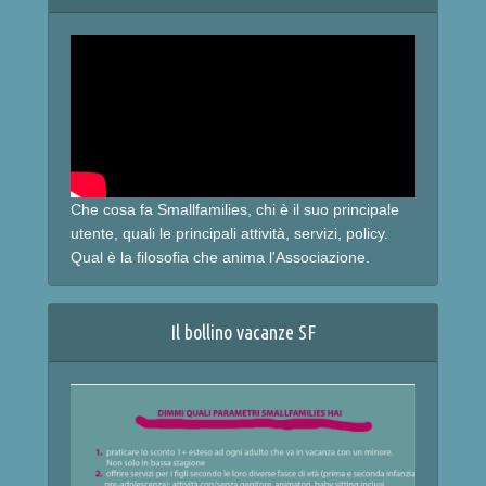
Che cosa fa Smallfamilies, chi è il suo principale
utente, quali le principali attività, servizi, policy.
Qual è la filosofia che anima l'Associazione.
Il bollino vacanze SF