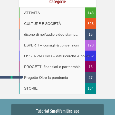
Categorie
ATTIVITÀ
143
CULTURE E SOCIETÀ
323
dicono di noi/audio video stampa
15
ESPERTI – consigli & convenzioni
178
OSSERVATORIO – dati ricerche & policy
262
PROGETTI finanziati e partnership
16
Progetto Oltre la pandemia
27
STORIE
164
Tutorial Smallfamilies aps