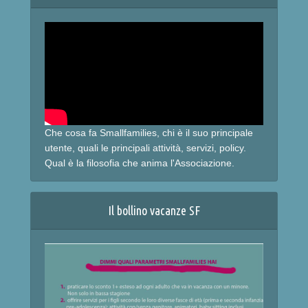
Che cosa fa Smallfamilies, chi è il suo principale
utente, quali le principali attività, servizi, policy.
Qual è la filosofia che anima l'Associazione.
Il bollino vacanze SF