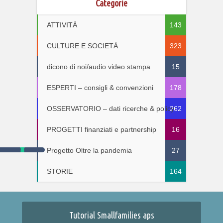
Categorie
ATTIVITÀ
143
CULTURE E SOCIETÀ
323
dicono di noi/audio video stampa
15
ESPERTI – consigli & convenzioni
178
OSSERVATORIO – dati ricerche & policy
262
PROGETTI finanziati e partnership
16
Progetto Oltre la pandemia
27
STORIE
164
Tutorial Smallfamilies aps