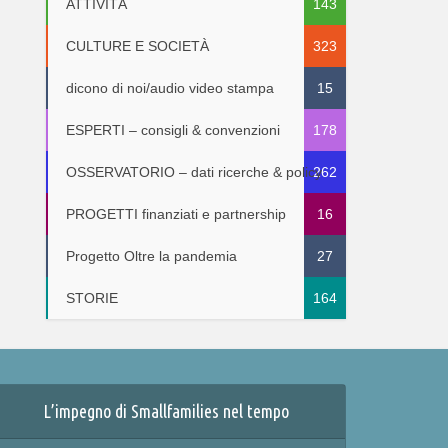
ATTIVITÀ
143
CULTURE E SOCIETÀ
323
dicono di noi/audio video stampa
15
ESPERTI – consigli & convenzioni
178
OSSERVATORIO – dati ricerche & policy
262
PROGETTI finanziati e partnership
16
Progetto Oltre la pandemia
27
STORIE
164
L’impegno di Smallfamilies nel tempo