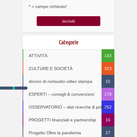
* = campo richiesto!
Categorie
ATTIVITÀ
143
CULTURE E SOCIETÀ
323
dicono di noi/audio video stampa
15
ESPERTI – consigli & convenzioni
178
OSSERVATORIO – dati ricerche & policy
262
PROGETTI finanziati e partnership
16
Progetto Oltre la pandemia
27