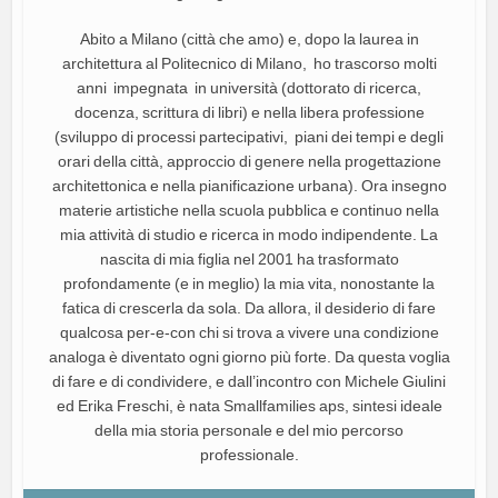
Abito a Milano (città che amo) e, dopo la laurea in
architettura al Politecnico di Milano, ho trascorso molti
anni impegnata in università (dottorato di ricerca,
docenza, scrittura di libri) e nella libera professione
(sviluppo di processi partecipativi, piani dei tempi e degli
orari della città, approccio di genere nella progettazione
architettonica e nella pianificazione urbana). Ora insegno
materie artistiche nella scuola pubblica e continuo nella
mia attività di studio e ricerca in modo indipendente. La
nascita di mia figlia nel 2001 ha trasformato
profondamente (e in meglio) la mia vita, nonostante la
fatica di crescerla da sola. Da allora, il desiderio di fare
qualcosa per-e-con chi si trova a vivere una condizione
analoga è diventato ogni giorno più forte. Da questa voglia
di fare e di condividere, e dall’incontro con Michele Giulini
ed Erika Freschi, è nata Smallfamilies aps, sintesi ideale
della mia storia personale e del mio percorso
professionale.