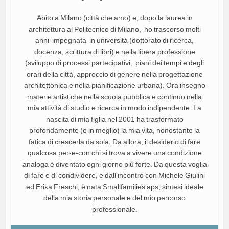
Abito a Milano (città che amo) e, dopo la laurea in
architettura al Politecnico di Milano, ho trascorso molti
anni impegnata in università (dottorato di ricerca,
docenza, scrittura di libri) e nella libera professione
(sviluppo di processi partecipativi, piani dei tempi e degli
orari della città, approccio di genere nella progettazione
architettonica e nella pianificazione urbana). Ora insegno
materie artistiche nella scuola pubblica e continuo nella
mia attività di studio e ricerca in modo indipendente. La
nascita di mia figlia nel 2001 ha trasformato
profondamente (e in meglio) la mia vita, nonostante la
fatica di crescerla da sola. Da allora, il desiderio di fare
qualcosa per-e-con chi si trova a vivere una condizione
analoga è diventato ogni giorno più forte. Da questa voglia
di fare e di condividere, e dall’incontro con Michele Giulini
ed Erika Freschi, è nata Smallfamilies aps, sintesi ideale
della mia storia personale e del mio percorso
professionale.