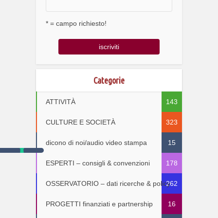
* = campo richiesto!
Categorie
ATTIVITÀ
143
CULTURE E SOCIETÀ
323
dicono di noi/audio video stampa
15
ESPERTI – consigli & convenzioni
178
OSSERVATORIO – dati ricerche & policy
262
PROGETTI finanziati e partnership
16