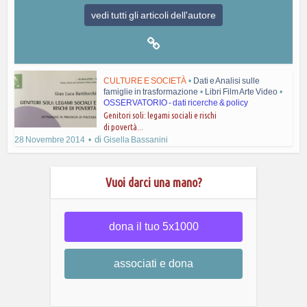
vedi tutti gli articoli dell'autore
CULTURE E SOCIETÀ
•
Dati e Analisi sulle
famiglie in trasformazione
•
Libri Film Arte Video
•
OSSERVATORIO - dati ricerche & policy
Genitori soli: legami sociali e rischi
di povertà...
di
28 Novembre 2014
Gisella Bassanini
Vuoi darci una mano?
dona il tuo 5x1000
associati e dona