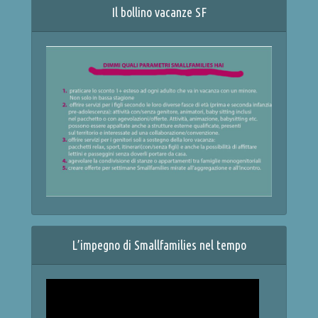
Il bollino vacanze SF
L’impegno di Smallfamilies nel tempo