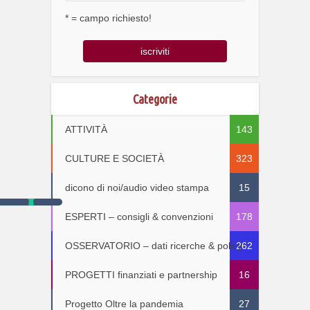
* = campo richiesto!
Categorie
ATTIVITÀ
143
CULTURE E SOCIETÀ
323
dicono di noi/audio video stampa
15
ESPERTI – consigli & convenzioni
178
OSSERVATORIO – dati ricerche & policy
262
PROGETTI finanziati e partnership
16
Progetto Oltre la pandemia
27