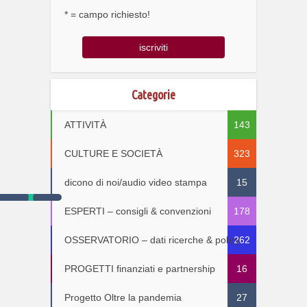
* = campo richiesto!
Categorie
ATTIVITÀ
143
CULTURE E SOCIETÀ
323
dicono di noi/audio video stampa
15
ESPERTI – consigli & convenzioni
178
OSSERVATORIO – dati ricerche & policy
262
PROGETTI finanziati e partnership
16
Progetto Oltre la pandemia
27