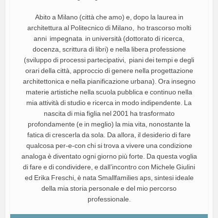
Abito a Milano (città che amo) e, dopo la laurea in
architettura al Politecnico di Milano, ho trascorso molti
anni impegnata in università (dottorato di ricerca,
docenza, scrittura di libri) e nella libera professione
(sviluppo di processi partecipativi, piani dei tempi e degli
orari della città, approccio di genere nella progettazione
architettonica e nella pianificazione urbana). Ora insegno
materie artistiche nella scuola pubblica e continuo nella
mia attività di studio e ricerca in modo indipendente. La
nascita di mia figlia nel 2001 ha trasformato
profondamente (e in meglio) la mia vita, nonostante la
fatica di crescerla da sola. Da allora, il desiderio di fare
qualcosa per-e-con chi si trova a vivere una condizione
analoga è diventato ogni giorno più forte. Da questa voglia
di fare e di condividere, e dall’incontro con Michele Giulini
ed Erika Freschi, è nata Smallfamilies aps, sintesi ideale
della mia storia personale e del mio percorso
professionale.