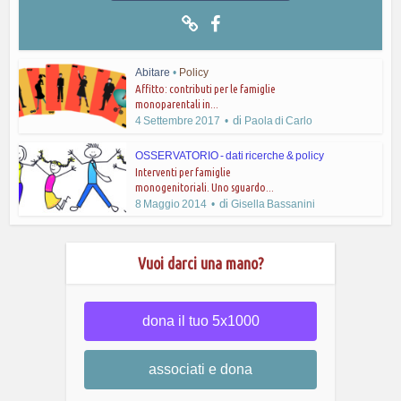
Abitare
•
Policy
Affitto: contributi per le famiglie
monoparentali in...
di
4 Settembre 2017
Paola di Carlo
OSSERVATORIO - dati ricerche & policy
Interventi per famiglie
monogenitoriali. Uno sguardo...
di
8 Maggio 2014
Gisella Bassanini
Vuoi darci una mano?
dona il tuo 5x1000
associati e dona