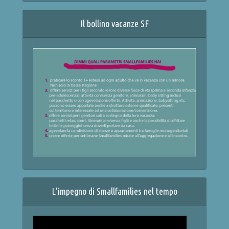
Il bollino vacanze SF
L’impegno di Smallfamilies nel tempo