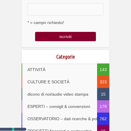
* = campo richiesto!
Categorie
ATTIVITÀ
143
CULTURE E SOCIETÀ
323
dicono di noi/audio video stampa
15
ESPERTI – consigli & convenzioni
178
OSSERVATORIO – dati ricerche & policy
262
PROGETTI finanziati e partnership
16