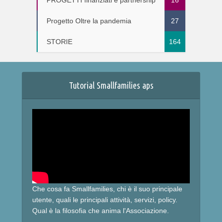
Progetto Oltre la pandemia
27
STORIE
164
Tutorial Smallfamilies aps
Che cosa fa Smallfamilies, chi è il suo principale
utente, quali le principali attività, servizi, policy.
Qual è la filosofia che anima l'Associazione.