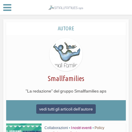
AUTORE
Smallfamilies
"La redazione" del gruppo Smallfamilies aps
vedi tutti gli articoli dell'autore
Collaborazioni
•
I nostri eventi
•
Policy