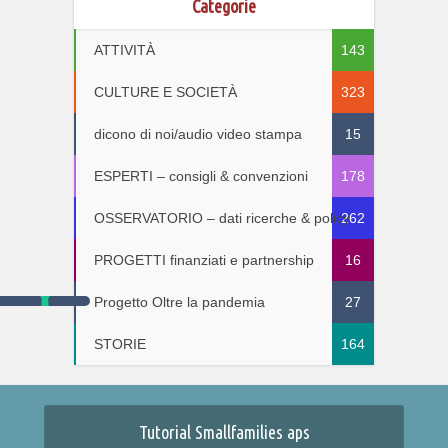
Categorie
ATTIVITÀ
143
CULTURE E SOCIETÀ
323
dicono di noi/audio video stampa
15
ESPERTI – consigli & convenzioni
178
OSSERVATORIO – dati ricerche & policy
262
PROGETTI finanziati e partnership
16
Progetto Oltre la pandemia
27
STORIE
164
Tutorial Smallfamilies aps