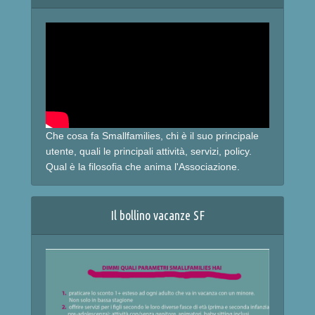
Che cosa fa Smallfamilies, chi è il suo principale
utente, quali le principali attività, servizi, policy.
Qual è la filosofia che anima l'Associazione.
Il bollino vacanze SF