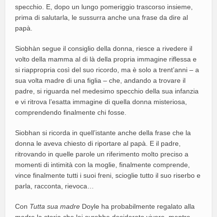
specchio. E, dopo un lungo pomeriggio trascorso insieme,
prima di salutarla, le sussurra anche una frase da dire al
papà.
Siobhàn segue il consiglio della donna, riesce a rivedere il
volto della mamma al di là della propria immagine riflessa e
si riappropria così del suo ricordo, ma è solo a trent’anni – a
sua volta madre di una figlia – che, andando a trovare il
padre, si riguarda nel medesimo specchio della sua infanzia
e vi ritrova l’esatta immagine di quella donna misteriosa,
comprendendo finalmente chi fosse.
Siobhan si ricorda in quell’istante anche della frase che la
donna le aveva chiesto di riportare al papà. E il padre,
ritrovando in quelle parole un riferimento molto preciso a
momenti di intimità con la moglie, finalmente comprende,
vince finalmente tutti i suoi freni, scioglie tutto il suo riserbo e
parla, racconta, rievoca…
Con
Tutta sua madre
Doyle ha probabilmente regalato alla
madre la storia che lei avrebbe desiderato vivere, mentre