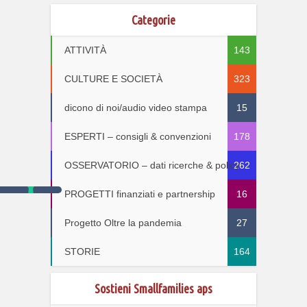
Categorie
ATTIVITÀ
143
CULTURE E SOCIETÀ
323
dicono di noi/audio video stampa
15
ESPERTI – consigli & convenzioni
178
OSSERVATORIO – dati ricerche & policy
262
PROGETTI finanziati e partnership
16
Progetto Oltre la pandemia
27
STORIE
164
Sostieni Smallfamilies aps