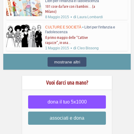
Libri per l'infanzia e l'adolescenza
101 cose da fare con i bambini… (a
Milano)
di
8 Maggio 2015
Laura Lombardi
CULTURE E SOCIETÀ
•
Libri per l'infanzia e
l'adolescenza
Il primo maggio delle “Cattive
ragazze”, in una...
di
1 Maggio 2015
Cleo Bissong
mostrane altri
Vuoi darci una mano?
dona il tuo 5x1000
associati e dona