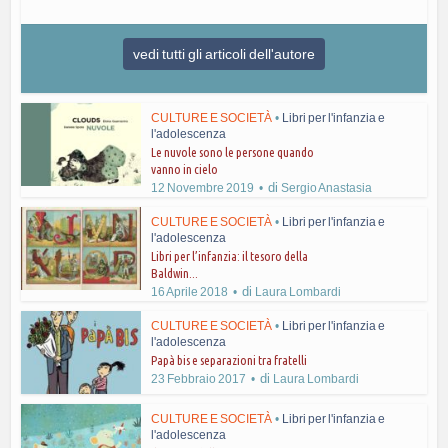
vedi tutti gli articoli dell'autore
CULTURE E SOCIETÀ
•
Libri per l'infanzia e
l'adolescenza
Le nuvole sono le persone quando
vanno in cielo
di
12 Novembre 2019
Sergio Anastasia
CULTURE E SOCIETÀ
•
Libri per l'infanzia e
l'adolescenza
Libri per l’infanzia: il tesoro della
Baldwin...
di
16 Aprile 2018
Laura Lombardi
CULTURE E SOCIETÀ
•
Libri per l'infanzia e
l'adolescenza
Papà bis e separazioni tra fratelli
di
23 Febbraio 2017
Laura Lombardi
CULTURE E SOCIETÀ
•
Libri per l'infanzia e
l'adolescenza