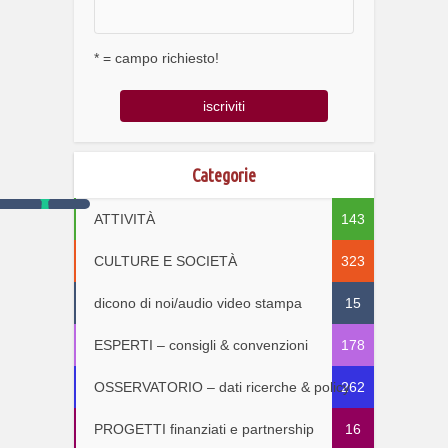
* = campo richiesto!
Categorie
ATTIVITÀ
143
CULTURE E SOCIETÀ
323
dicono di noi/audio video stampa
15
ESPERTI – consigli & convenzioni
178
OSSERVATORIO – dati ricerche & policy
262
PROGETTI finanziati e partnership
16