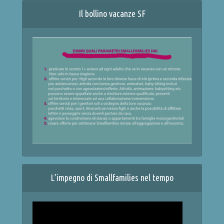
Il bollino vacanze SF
L’impegno di Smallfamilies nel tempo