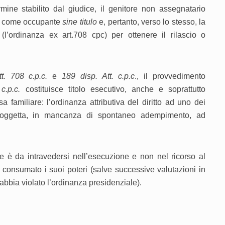
rmine stabilito dal giudice, il genitore non assegnatario
ato come occupante
sine titulo
e, pertanto, verso lo stesso, la
(l’ordinanza ex art.708 cpc) per ottenere il rilascio o
tt. 708 c.p.c.
e
189 disp. Att. c.p.c
., il provvedimento
c.p.c.
costituisce titolo esecutivo, anche e soprattutto
 familiare: l’ordinanza attributiva del diritto ad uno dei
 soggetta, in mancanza di spontaneo adempimento, ad
 è da intravedersi nell’esecuzione e non nel ricorso al
, consumato i suoi poteri (salve successive valutazioni in
abbia violato l’ordinanza presidenziale).