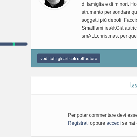
di famiglia e di minori. Ho
strumento per sondare quel
soggetti più deboli. Facci
Smallfamilies®.Già autric
smALLchristmas, per questo 
vedi tutti gli articoli dell'autore
la
Per poter commentare devi esser
Registrati
oppure
accedi
se hai 