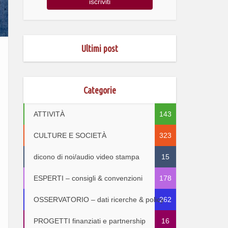
Ultimi post
Categorie
ATTIVITÀ
143
CULTURE E SOCIETÀ
323
dicono di noi/audio video stampa
15
ESPERTI – consigli & convenzioni
178
OSSERVATORIO – dati ricerche & policy
262
PROGETTI finanziati e partnership
16