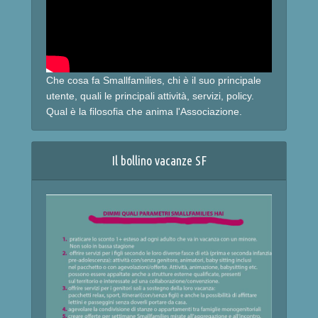
Che cosa fa Smallfamilies, chi è il suo principale
utente, quali le principali attività, servizi, policy.
Qual è la filosofia che anima l'Associazione.
Il bollino vacanze SF