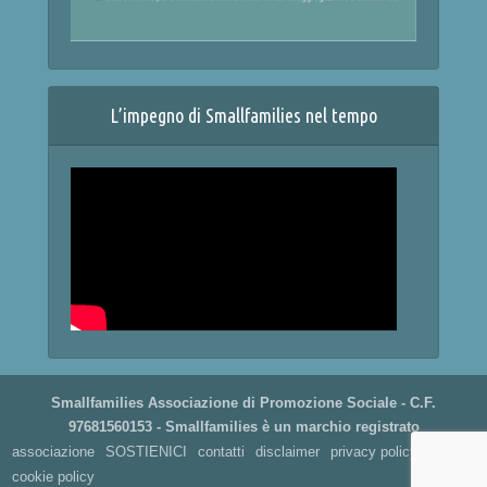
L’impegno di Smallfamilies nel tempo
Smallfamilies Associazione di Promozione Sociale - C.F.
97681560153 - Smallfamilies è un marchio registrato
associazione
SOSTIENICI
contatti
disclaimer
privacy policy
cookie policy