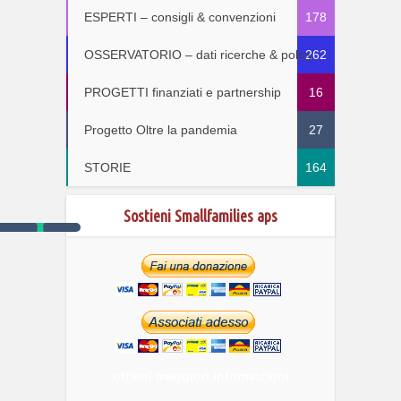
ESPERTI – consigli & convenzioni
178
OSSERVATORIO – dati ricerche & policy
262
PROGETTI finanziati e partnership
16
Progetto Oltre la pandemia
27
STORIE
164
Sostieni Smallfamilies aps
ottieni maggiori informazioni