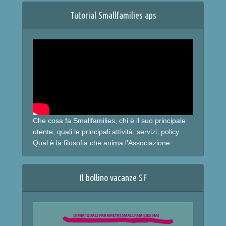
Tutorial Smallfamilies aps
Che cosa fa Smallfamilies, chi è il suo principale
utente, quali le principali attività, servizi, policy.
Qual è la filosofia che anima l'Associazione.
Il bollino vacanze SF