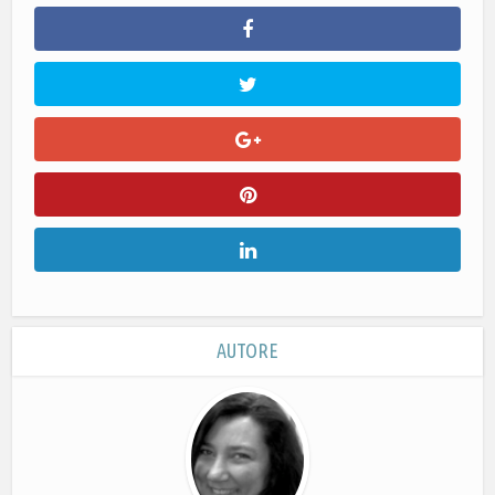
AUTORE