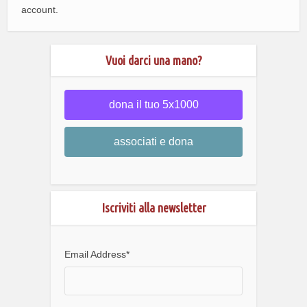
account.
Vuoi darci una mano?
dona il tuo 5x1000
associati e dona
Iscriviti alla newsletter
Email Address
*