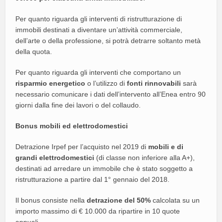
Per quanto riguarda gli interventi di ristrutturazione di
immobili destinati a diventare un’attività commerciale,
dell’arte o della professione, si potrà detrarre soltanto metà
della quota.
Per quanto riguarda gli interventi che comportano un
risparmio energetico
o l’utilizzo di
fonti rinnovabili
sarà
necessario comunicare i dati dell’intervento all’Enea entro 90
giorni dalla fine dei lavori o del collaudo.
Bonus mobili ed elettrodomestici
Detrazione Irpef per l’acquisto nel 2019 di
mobili e di
grandi elettrodomestici
(di classe non inferiore alla A+),
destinati ad arredare un immobile che è stato soggetto a
ristrutturazione a partire dal 1° gennaio del 2018.
Il bonus consiste nella
detrazione del 50%
calcolata su un
importo massimo di € 10.000 da ripartire in 10 quote