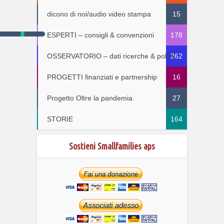
dicono di noi/audio video stampa
15
ESPERTI – consigli & convenzioni
178
OSSERVATORIO – dati ricerche & policy
262
PROGETTI finanziati e partnership
16
Progetto Oltre la pandemia
27
STORIE
164
Sostieni Smallfamilies aps