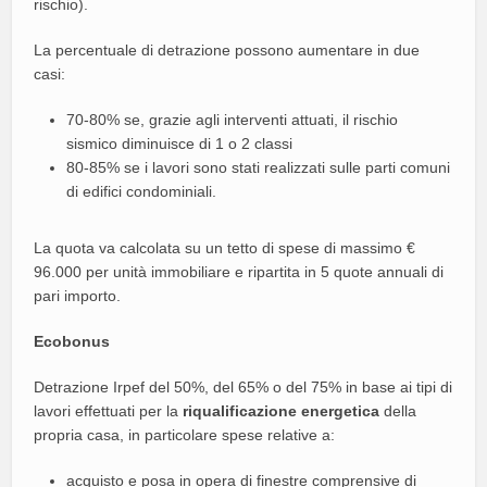
rischio).
La percentuale di detrazione possono aumentare in due
casi:
70-80% se, grazie agli interventi attuati, il rischio
sismico diminuisce di 1 o 2 classi
80-85% se i lavori sono stati realizzati sulle parti comuni
di edifici condominiali.
La quota va calcolata su un tetto di spese di massimo €
96.000 per unità immobiliare e ripartita in 5 quote annuali di
pari importo.
Ecobonus
Detrazione Irpef del 50%, del 65% o del 75% in base ai tipi di
lavori effettuati per la
riqualificazione energetica
della
propria casa, in particolare spese relative a:
acquisto e posa in opera di finestre comprensive di