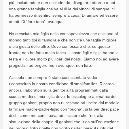
più, includendo e non escludendo, disegnare attorno a noi
una grande famiglia che va al di là dei vincoli di sangue, ci
ha permesso di sentirci sempre a casa. Di amare ed essere
amati. Di “fare tana”, ovunque.
Ho cresciuto mia figlia nella consapevolezza che esistono al
mondo tanti tipi di famiglia e che non c’è una taglia migliore
o più giusta delle altre. Devo confessare che, su questo
fronte, non ho fatto molta fatica: i nostri figli e figlie hanno la
testa e il cuore molto più liberi dei nostri. Siamo noi ad avere
pregiudizi; ad erigere muri ovunque, non loro.
A scuola non sempre è stato così scontato veder
riconosciuto la nostra condizione di smallfamilies. Ricordo
ancora i laboratori sulla genitorialità programmati dalla
scuola media di mia figlia dove, le psicologhe animatrici del
gruppo genitori, proprio non riuscivano ad uscire dal modello
familiare madre-padre-figlio con “buona”, si fa per dire, pace
di chi come me continuava ad insistere che “no, alla
simulazione della coppia di genitori che litiga sull’educazione
del proprio figlio ribelle non voglio partecipare; il ruolo del