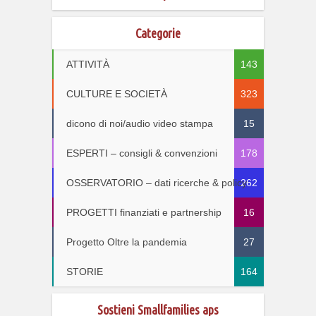
Categorie
ATTIVITÀ
143
CULTURE E SOCIETÀ
323
dicono di noi/audio video stampa
15
ESPERTI – consigli & convenzioni
178
OSSERVATORIO – dati ricerche & policy
262
PROGETTI finanziati e partnership
16
Progetto Oltre la pandemia
27
STORIE
164
Sostieni Smallfamilies aps