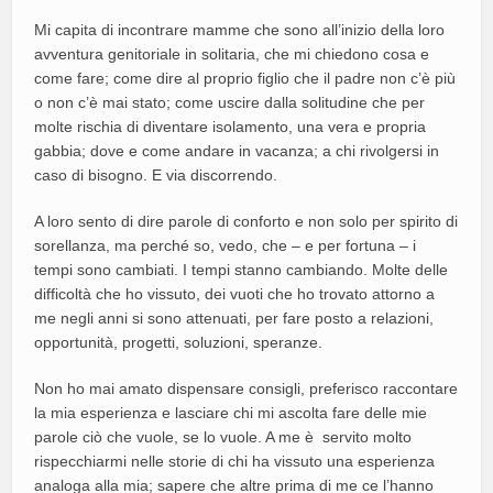
Mi capita di incontrare mamme che sono all’inizio della loro
avventura genitoriale in solitaria, che mi chiedono cosa e
come fare; come dire al proprio figlio che il padre non c’è più
o non c’è mai stato; come uscire dalla solitudine che per
molte rischia di diventare isolamento, una vera e propria
gabbia; dove e come andare in vacanza; a chi rivolgersi in
caso di bisogno. E via discorrendo.
A loro sento di dire parole di conforto e non solo per spirito di
sorellanza, ma perché so, vedo, che – e per fortuna – i
tempi sono cambiati. I tempi stanno cambiando. Molte delle
difficoltà che ho vissuto, dei vuoti che ho trovato attorno a
me negli anni si sono attenuati, per fare posto a relazioni,
opportunità, progetti, soluzioni, speranze.
Non ho mai amato dispensare consigli, preferisco raccontare
la mia esperienza e lasciare chi mi ascolta fare delle mie
parole ciò che vuole, se lo vuole. A me è servito molto
rispecchiarmi nelle storie di chi ha vissuto una esperienza
analoga alla mia; sapere che altre prima di me ce l’hanno