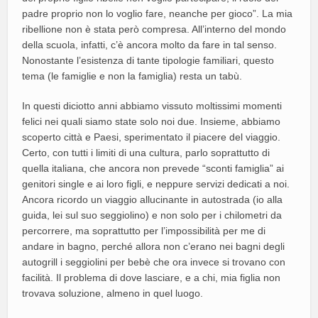
padre proprio non lo voglio fare, neanche per gioco”. La mia
ribellione non è stata però compresa. All’interno del mondo
della scuola, infatti, c’è ancora molto da fare in tal senso.
Nonostante l’esistenza di tante tipologie familiari, questo
tema (le famiglie e non la famiglia) resta un tabù.
In questi diciotto anni abbiamo vissuto moltissimi momenti
felici nei quali siamo state solo noi due. Insieme, abbiamo
scoperto città e Paesi, sperimentato il piacere del viaggio.
Certo, con tutti i limiti di una cultura, parlo soprattutto di
quella italiana, che ancora non prevede “sconti famiglia” ai
genitori single e ai loro figli, e neppure servizi dedicati a noi.
Ancora ricordo un viaggio allucinante in autostrada (io alla
guida, lei sul suo seggiolino) e non solo per i chilometri da
percorrere, ma soprattutto per l’impossibilità per me di
andare in bagno, perché allora non c’erano nei bagni degli
autogrill i seggiolini per bebè che ora invece si trovano con
facilità. Il problema di dove lasciare, e a chi, mia figlia non
trovava soluzione, almeno in quel luogo.