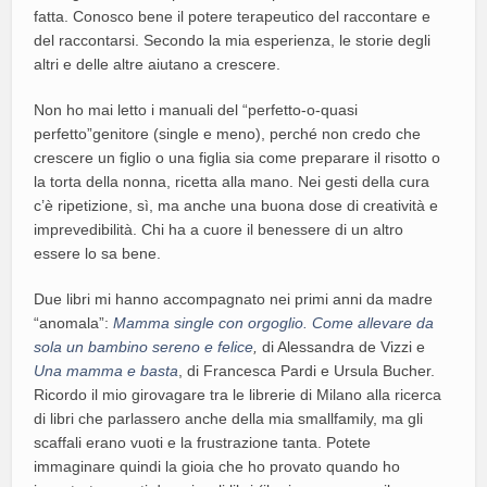
fatta. Conosco bene il potere terapeutico del raccontare e
del raccontarsi. Secondo la mia esperienza, le storie degli
altri e delle altre aiutano a crescere.
Non ho mai letto i manuali del “perfetto-o-quasi
perfetto”genitore (single e meno), perché non credo che
crescere un figlio o una figlia sia come preparare il risotto o
la torta della nonna, ricetta alla mano. Nei gesti della cura
c’è ripetizione, sì, ma anche una buona dose di creatività e
imprevedibilità. Chi ha a cuore il benessere di un altro
essere lo sa bene.
Due libri mi hanno accompagnato nei primi anni da madre
“anomala”:
Mamma single con orgoglio. Come allevare da
sola un bambino sereno e felice
,
di Alessandra de Vizzi e
Una mamma e basta
, di Francesca Pardi e Ursula Bucher.
Ricordo il mio girovagare tra le librerie di Milano alla ricerca
di libri che parlassero anche della mia smallfamily, ma gli
scaffali erano vuoti e la frustrazione tanta. Potete
immaginare quindi la gioia che ho provato quando ho