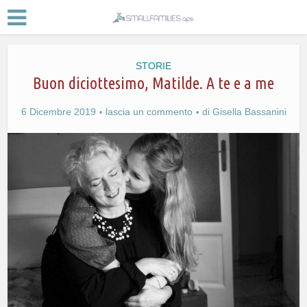
STORIE
Buon diciottesimo, Matilde. A te e a me
6 Dicembre 2019
lascia un commento
di
Gisella Bassanini