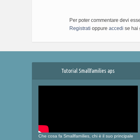
Per poter commentare devi esser
Registrati
oppure
accedi
se hai 
Tutorial Smallfamilies aps
Che cosa fa Smallfamilies, chi è il suo principale