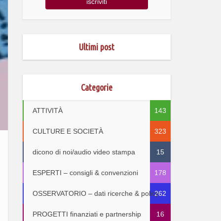
Ultimi post
Categorie
ATTIVITÀ
143
CULTURE E SOCIETÀ
323
dicono di noi/audio video stampa
15
ESPERTI – consigli & convenzioni
178
OSSERVATORIO – dati ricerche & policy
262
PROGETTI finanziati e partnership
16