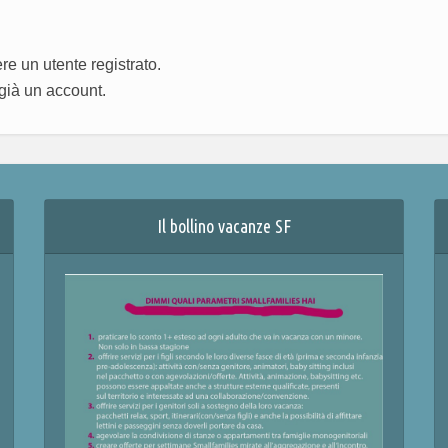
e un utente registrato.
già un account.
Il bollino vacanze SF