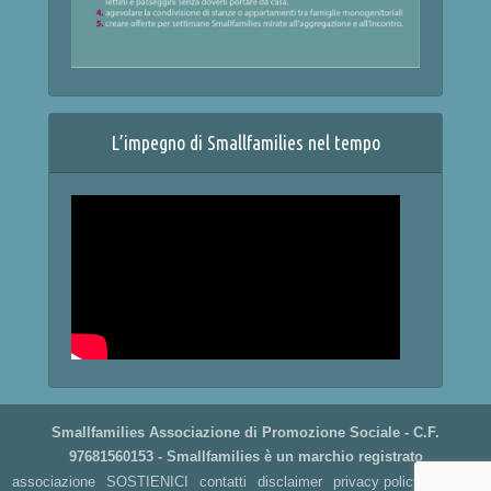
L’impegno di Smallfamilies nel tempo
Smallfamilies Associazione di Promozione Sociale - C.F.
97681560153 - Smallfamilies è un marchio registrato
associazione
SOSTIENICI
contatti
disclaimer
privacy policy