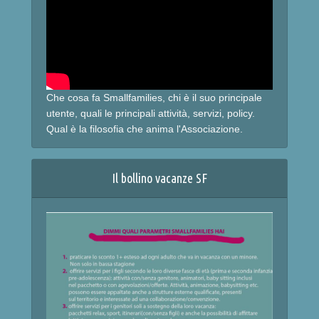
Che cosa fa Smallfamilies, chi è il suo principale
utente, quali le principali attività, servizi, policy.
Qual è la filosofia che anima l'Associazione.
Il bollino vacanze SF