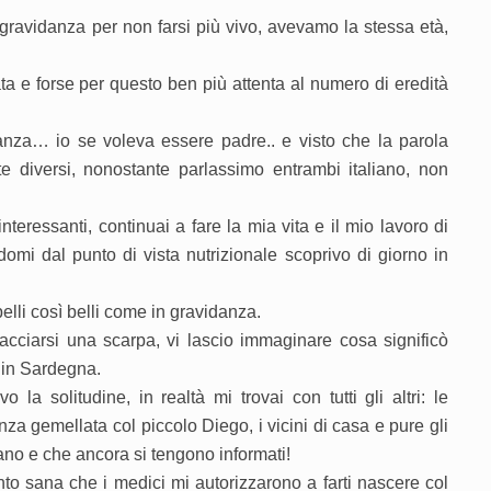
ravidanza per non farsi più vivo, avevamo la stessa età,
ta e forse per questo ben più attenta al numero di eredità
anza… io se voleva essere padre.. e visto che la parola
nte diversi, nonostante parlassimo entrambi italiano, non
nteressanti, continuai a fare la mia vita e il mio lavoro di
domi dal punto di vista nutrizionale scoprivo di giorno in
elli così belli come in gravidanza.
lacciarsi una scarpa, vi lascio immaginare cosa significò
e in Sardegna.
a solitudine, in realtà mi trovai con tutti gli altri: le
nza gemellata col piccolo Diego, i vicini di casa e pure gli
no e che ancora si tengono informati!
nto sana che i medici mi autorizzarono a farti nascere col