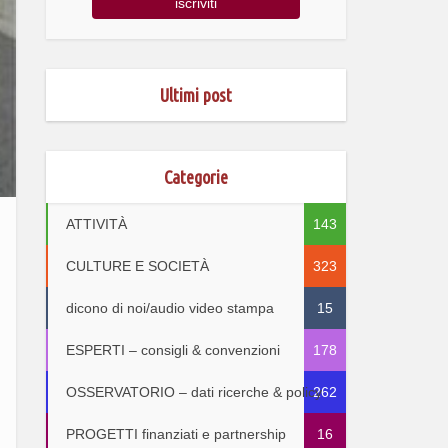
Ultimi post
Categorie
ATTIVITÀ
143
CULTURE E SOCIETÀ
323
dicono di noi/audio video stampa
15
ESPERTI – consigli & convenzioni
178
OSSERVATORIO – dati ricerche & policy
262
PROGETTI finanziati e partnership
16