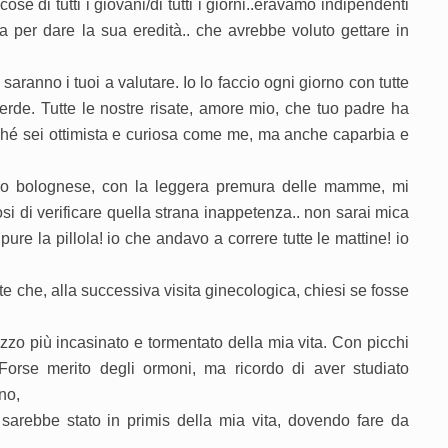
se di tutti i giovani/di tutti i giorni..eravamo indipendenti
per dare la sua eredità.. che avrebbe voluto gettare in
saranno i tuoi a valutare. Io lo faccio ogni giorno con tutte
perde. Tutte le nostre risate, amore mio, che tuo padre ha
ché sei ottimista e curiosa come me, ma anche caparbia e
io bolognese, con la leggera premura delle mamme, mi
osi di verificare quella strana inappetenza.. non sarai mica
pure la pillola! io che andavo a correre tutte le mattine! io
rte che, alla successiva visita ginecologica, chiesi se fosse
zzo più incasinato e tormentato della mia vita. Con picchi
 Forse merito degli ormoni, ma ricordo di aver studiato
no,
sarebbe stato in primis della mia vita, dovendo fare da