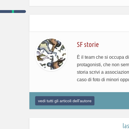
SF storie
È il team che si occupa di
protagonisti, che non sem
storia scrivi a associazio
caso di foto di minori opp
vedi tutti gli articoli dell'autore
la