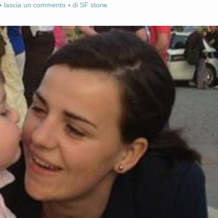
lascia un commento
di
SF storie