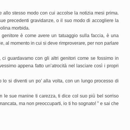
olse allo stesso modo con cui accolse la notizia mesi prima.
sue precedenti gravidanze, o il suo modo di accogliere la
bolina morbida.
 genitore è come avere un tatuaggio sulla faccia, è una
iaie, al momento in cui si deve rimproverare, per non parlare
, ci guardavamo con gli altri genitori come se fossimo in
vessimo appena fatto un’atrocità nel lasciare così i propri
 lo si diventi un po’ alla volta, con un lungo processo di
on le sue manine ti carezza, ti dice col suo più bel sorriso
ncata, ma non preoccuparti, io ti ho sognato! ” e sai che