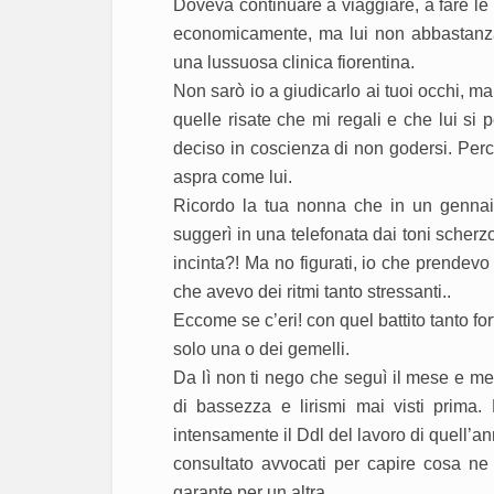
Doveva continuare a viaggiare, a fare le co
economicamente, ma lui non abbastanza 
una lussuosa clinica fiorentina.
Non sarò io a giudicarlo ai tuoi occhi, ma 
quelle risate che mi regali e che lui si 
deciso in coscienza di non godersi. Per
aspra come lui.
Ricordo la tua nonna che in un genna
suggerì in una telefonata dai toni scherz
incinta?! Ma no figurati, io che prendevo 
che avevo dei ritmi tanto stressanti..
Eccome se c’eri! con quel battito tanto fo
solo una o dei gemelli.
Da lì non ti nego che seguì il mese e me
di bassezza e lirismi mai visti prima.
intensamente il Ddl del lavoro di quell’an
consultato avvocati per capire cosa ne 
garante per un altra.