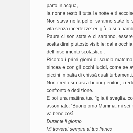
parto in acqua,
la nonna restò lì tutta la notte e ti acc
Non stava nella pelle, saranno state le 
vita senza incertezze: eri già la sua bam
Paure ci son state e ci saranno, essere
scelta direi piuttosto visibile: dalle occh
dell’inserimento scolastico..
Ricordo i primi giorni di scuola materna
trincea e con gli occhi lucidi, come se a
piccini in balia di chissà quali turbamenti.
Non credo si nasca buoni genitori, credo
confronto e dedizione.
E poi una mattina tua figlia ti sveglia, c
assonnato: “Buongiorno Mamma, mi sei ma
va bene così.
Durante il giorno
Mi troverai sempre al tuo fianco