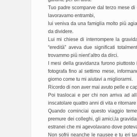
Tuo padre scomparve dal terzo mese di g
lavoravamo entrambi,
lui veniva da una famiglia molto più agia
da dividere.
Lui mi chiese di interrompere la gravid
“eredità” aveva due significati totalme
trovammo più nient’altro da dirci.
I mesi della gravidanza furono piuttosto i
fotografa fino al settimo mese, informan
giorno come tu mi aiutavi a migliorarmi.
Ricordo di non aver mai avuto pelle e cap
Poi traslocai e per chi non arriva ad al
inscatolare quattro anni di vita e ritornar
Quando cominciai questo viaggio temevo l
premure dei colleghi, gli amici,la gravida
estranei che mi agevolavano dove poteva
Non sofrii neanche le nausee e tu eri ta