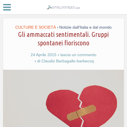
CULTURE E SOCIETÀ
Notizie dall'Italia e dal mondo
•
Gli ammaccati sentimentali. Gruppi
spontanei fioriscono
24 Aprile 2015
lascia un commento
di
Claudio Barbagallo-barbecoq