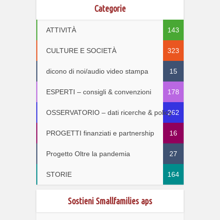
Categorie
ATTIVITÀ
143
CULTURE E SOCIETÀ
323
dicono di noi/audio video stampa
15
ESPERTI – consigli & convenzioni
178
OSSERVATORIO – dati ricerche & policy
262
PROGETTI finanziati e partnership
16
Progetto Oltre la pandemia
27
STORIE
164
Sostieni Smallfamilies aps