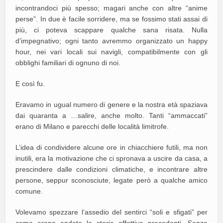
incontrandoci più spesso; magari anche con altre “anime
perse”. In due è facile sorridere, ma se fossimo stati assai di
più, ci poteva scappare qualche sana risata. Nulla
d’impegnativo; ogni tanto avremmo organizzato un happy
hour, nei vari locali sui navigli, compatibilmente con gli
obblighi familiari di ognuno di noi.
E così fu.
Eravamo in ugual numero di genere e la nostra età spaziava
dai quaranta a …salire, anche molto. Tanti “ammaccati”
erano di Milano e parecchi delle località limitrofe.
L’idea di condividere alcune ore in chiacchiere futili, ma non
inutili, era la motivazione che ci spronava a uscire da casa, a
prescindere dalle condizioni climatiche, e incontrare altre
persone, seppur sconosciute, legate però a qualche amico
comune.
Volevamo spezzare l’assedio del sentirci “soli e sfigati” per
come erano andate le storie affettive precedenti. Senza