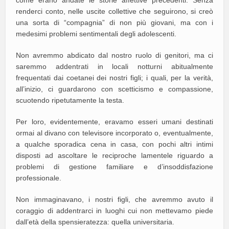
renderci conto, nelle uscite collettive che seguirono, si creò
una sorta di “compagnia” di non più giovani, ma con i
medesimi problemi sentimentali degli adolescenti.
Non avremmo abdicato dal nostro ruolo di genitori, ma ci
saremmo addentrati in locali notturni abitualmente
frequentati dai coetanei dei nostri figli; i quali, per la verità,
all’inizio, ci guardarono con scetticismo e compassione,
scuotendo ripetutamente la testa.
Per loro, evidentemente, eravamo esseri umani destinati
ormai al divano con televisore incorporato o, eventualmente,
a qualche sporadica cena in casa, con pochi altri intimi
disposti ad ascoltare le reciproche lamentele riguardo a
problemi di gestione familiare e d’insoddisfazione
professionale.
Non immaginavano, i nostri figli, che avremmo avuto il
coraggio di addentrarci in luoghi cui non mettevamo piede
dall’età della spensieratezza: quella universitaria.