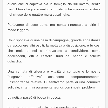
quello che ci capitava sia in famiglia sia sul lavoro, senza
però il tono tragico o melodrammatico che spesso si recitava
nel chiuso delle quattro mura casalinghe.
Parlavamo di cose serie, ma senza rinunciare a dirle in
modo leggero.
Chi disponeva di una casa di campagna, grande abbastanza
da accogliere altri ospiti, la metteva a disposizione; e fu così
che molti di noi si ritrovarono a condividere, come
adolescenti, letti a castello, turni del bagno e scherzi
goliardici.
Una ventata di allegria e vitalità ci contagiò e le nostre
“disgrazie affettive” assunsero, temporaneamente,
un’importanza relativa. Ci sentivamo parte di una comunità
solidale, in termini puramente teorici, con i nostri problemi.
La notizia passò di bocca in bocca.
Lo sparuto gruppo iniziale arrivò persino a comprendere, in