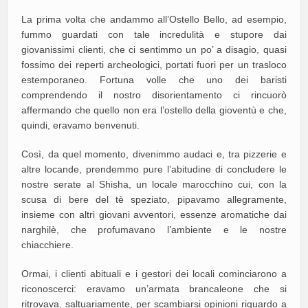
La prima volta che andammo all’Ostello Bello, ad esempio,
fummo guardati con tale incredulità e stupore dai
giovanissimi clienti, che ci sentimmo un po’ a disagio, quasi
fossimo dei reperti archeologici, portati fuori per un trasloco
estemporaneo. Fortuna volle che uno dei baristi
comprendendo il nostro disorientamento ci rincuorò
affermando che quello non era l’ostello della gioventù e che,
quindi, eravamo benvenuti.
Così, da quel momento, divenimmo audaci e, tra pizzerie e
altre locande, prendemmo pure l’abitudine di concludere le
nostre serate al Shisha, un locale marocchino cui, con la
scusa di bere del tè speziato, pipavamo allegramente,
insieme con altri giovani avventori, essenze aromatiche dai
narghilè, che profumavano l’ambiente e le nostre
chiacchiere.
Ormai, i clienti abituali e i gestori dei locali cominciarono a
riconoscerci: eravamo un’armata brancaleone che si
ritrovava, saltuariamente, per scambiarsi opinioni riguardo a