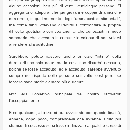
alcune occasioni, ben più di venti, venticinque persone. Si
aggregarono adepti anche più giovani e coppie di amici che
non erano, in quel momento, degli “ammaccati sentimentali”,
ma come tanti, volevano divertirsi a confrontare le proprie
difficoltà quotidiane con coetanei, anche conosciuti in modo
sommario, che avevano in comune la volontà di non volersi
arrendere alla solitudine.
Sarebbero potute nascere anche amicizie “intime” della
durata di una sola notte, ma la cosa non disturbò nessuno,
poiché se fosse accaduto, ed è accaduto, sarebbe avvenuto
sempre nel rispetto delle persone coinvolte; così pure, se
fossero state storie d’amore più durature.
Non era l’obiettivo principale del nostro ritrovarsi:
l’accoppiamento.
E se qualcuno, all’inizio si era avvicinato con queste finalità,
ebbene, dopo poco, comprendeva che avrebbe avuto più
chance di successo se si fosse indirizzato a qualche corso di