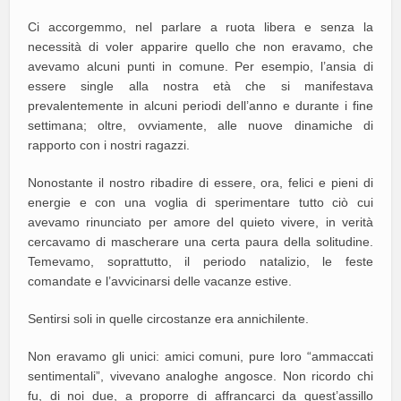
Ci accorgemmo, nel parlare a ruota libera e senza la
necessità di voler apparire quello che non eravamo, che
avevamo alcuni punti in comune. Per esempio, l’ansia di
essere single alla nostra età che si manifestava
prevalentemente in alcuni periodi dell’anno e durante i fine
settimana; oltre, ovviamente, alle nuove dinamiche di
rapporto con i nostri ragazzi.
Nonostante il nostro ribadire di essere, ora, felici e pieni di
energie e con una voglia di sperimentare tutto ciò cui
avevamo rinunciato per amore del quieto vivere, in verità
cercavamo di mascherare una certa paura della solitudine.
Temevamo, soprattutto, il periodo natalizio, le feste
comandate e l’avvicinarsi delle vacanze estive.
Sentirsi soli in quelle circostanze era annichilente.
Non eravamo gli unici: amici comuni, pure loro “ammaccati
sentimentali”, vivevano analoghe angosce. Non ricordo chi
fu, di noi due, a proporre di affrancarci da quest’assillo