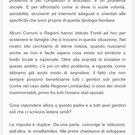
problema è più complesso e articolato:
è un problema
sociale
. E per affrontarlo come si deve ci vuole volontà,
sensibilità, strumenti ed interventi adeguati e orientati alle
specificità che sono proprie di questa tipologia familiare.
Alcuni Comuni o Regioni hanno istituito Fondi ad hoc per
sostenere le famiglie che si trovano in questa situazione. Nel
nostro sito cerchiamo di darne notizia, quando riusciamo
anche se non è facile sapere cosa esiste sul territorio a
livello locale e nazionale. Oltre alla scarsità di iniziative in
questo ambito, c’è poi un altro problema, e riguarda, come
abbiamo già avuto modo di segnalare, il fatto che non
sempre possono beneficiarne tutti i genitori soli perché
(come nel caso della Regione Lombardia) ci sono dei vincoli
insormontabili, primo fra tutti l’essere stati sposati.
Cosa rispondere allora a questo padre e a tutti quei genitori
soli che ci scrivono lettere simili?
La risposta è duplice. Da una parte, coinvolge le istituzioni,
dall’altra, le smallfamilies. Alle prime chiediamo di sviluppare