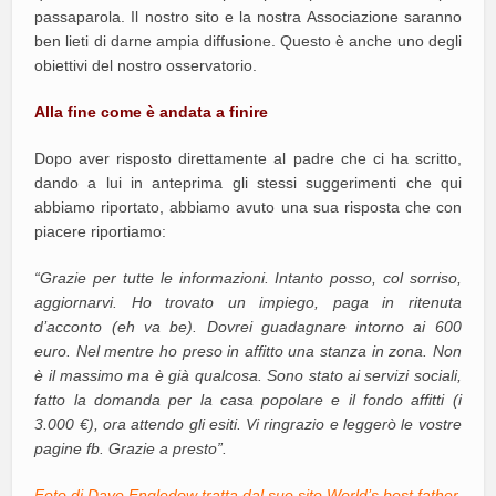
passaparola. Il nostro sito e la nostra Associazione saranno
ben lieti di darne ampia diffusione. Questo è anche uno degli
obiettivi del nostro osservatorio.
Alla fine come è andata a finire
Dopo aver risposto direttamente al padre che ci ha scritto,
dando a lui in anteprima gli stessi suggerimenti che qui
abbiamo riportato, abbiamo avuto una sua risposta che con
piacere riportiamo:
“Grazie per tutte le informazioni. Intanto posso, col sorriso,
aggiornarvi. Ho trovato un impiego, paga in ritenuta
d’acconto (eh va be). Dovrei guadagnare intorno ai 600
euro. Nel mentre ho preso in affitto una stanza in zona. Non
è il massimo ma è già qualcosa. Sono stato ai servizi sociali,
fatto la domanda per la casa popolare e il fondo affitti (i
3.000 €), ora attendo gli esiti. Vi ringrazio e leggerò le vostre
pagine fb. Grazie a presto”.
Foto di Dave Engledow tratta dal suo sito
World’s best father