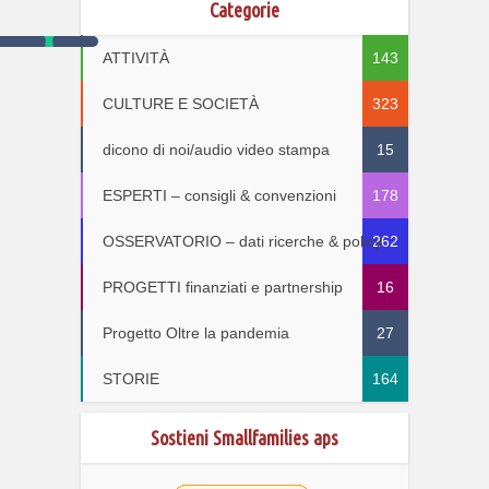
Categorie
ATTIVITÀ
143
CULTURE E SOCIETÀ
323
dicono di noi/audio video stampa
15
ESPERTI – consigli & convenzioni
178
OSSERVATORIO – dati ricerche & policy
262
PROGETTI finanziati e partnership
16
Progetto Oltre la pandemia
27
STORIE
164
Sostieni Smallfamilies aps