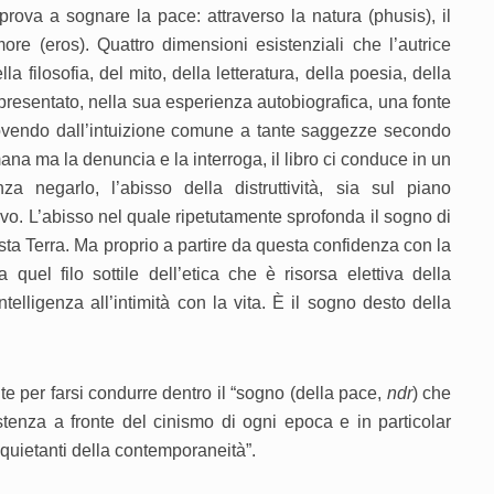
rova a sognare la pace: attraverso la natura (phusis), il
ore (eros). Quattro dimensioni esistenziali che l’autrice
a filosofia, del mito, della letteratura, della poesia, della
presentato, nella sua esperienza autobiografica, una fonte
ovendo dall’intuizione comune a tante saggezze secondo
ana ma la denuncia e la interroga, il libro ci conduce in un
a negarlo, l’abisso della distruttività, sia sul piano
tivo. L’abisso nel quale ripetutamente sprofonda il sogno di
a Terra. Ma proprio a partire da questa confidenza con la
quel filo sottile dell’etica che è risorsa elettiva della
ntelligenza all’intimità con la vita. È il sogno desto della
e per farsi condurre dentro il “sogno (della pace,
ndr
) che
stenza a fronte del cinismo di ogni epoca e in particolar
quietanti della contemporaneità”.