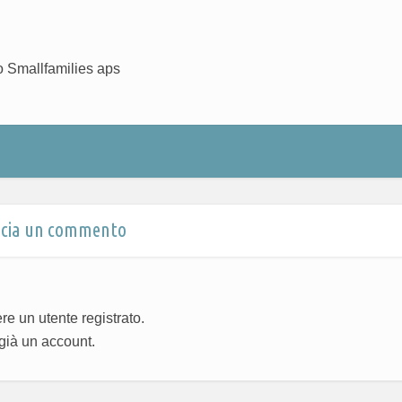
o Smallfamilies aps
scia un commento
e un utente registrato.
già un account.