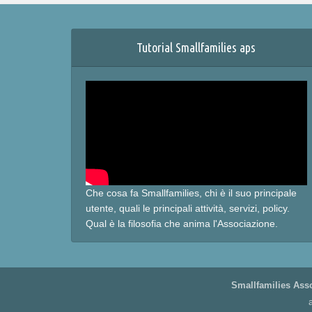
Tutorial Smallfamilies aps
Che cosa fa Smallfamilies, chi è il suo principale
utente, quali le principali attività, servizi, policy.
Qual è la filosofia che anima l'Associazione.
Smallfamilies Asso