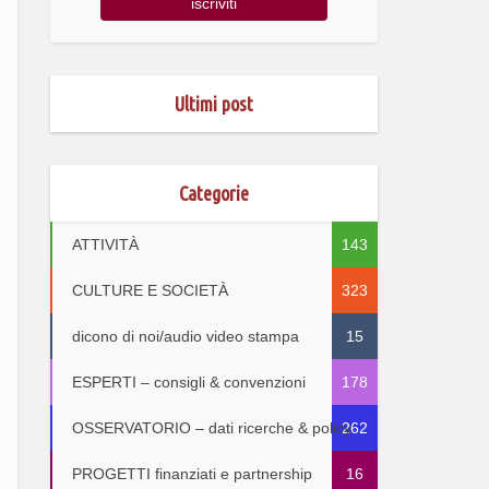
Ultimi post
Categorie
ATTIVITÀ
143
CULTURE E SOCIETÀ
323
dicono di noi/audio video stampa
15
ESPERTI – consigli & convenzioni
178
OSSERVATORIO – dati ricerche & policy
262
PROGETTI finanziati e partnership
16