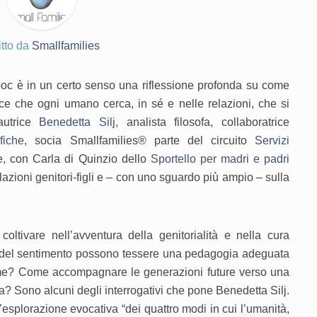
itto da
Smallfamilies
poc è in un certo senso una riflessione profonda su come
ce che ogni umano cerca, in sé e nelle relazioni, che si
autrice
Benedetta Silj,
analista filosofa, collaboratrice
fiche
, socia Smallfamilies® parte del circuito
Servizi
e, con Carla di Quinzio dello
Sportello per madri e padri
e relazioni genitori-figli e – con uno sguardo più ampio – sulla
ltivare nell’avventura della genitorialità e nella cura
 e del sentimento possono tessere una pedagogia adeguata
ieme? Come accompagnare le generazioni future verso una
ta? Sono alcuni degli interrogativi che pone Benedetta Silj.
’esplorazione evocativa “dei quattro modi in cui l’umanità,