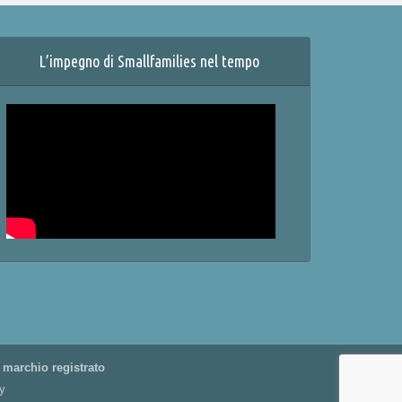
L’impegno di Smallfamilies nel tempo
 marchio registrato
y