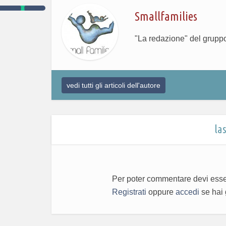
Smallfamilies
"La redazione" del grupp
vedi tutti gli articoli dell'autore
la
Per poter commentare devi esser
Registrati
oppure
accedi
se hai 