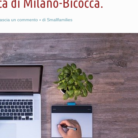
tà di Milano-Bicocca.
lascia un commento
di
Smallfamilies