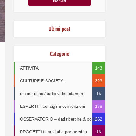
Ultimi post
Categorie
ATTIVITÀ
143
CULTURE E SOCIETÀ
323
dicono di noi/audio video stampa
15
ESPERTI – consigli & convenzioni
178
OSSERVATORIO – dati ricerche & policy
262
PROGETTI finanziati e partnership
16