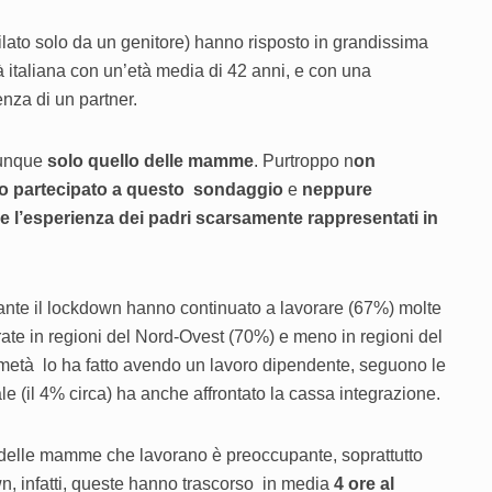
lato solo da un genitore) hanno risposto in grandissima
à italiana con un’età media di 42 anni, e con una
nza di un partner.
 dunque
solo quello delle mamme
. Purtroppo n
on
 partecipato a questo sondaggio
e
neppure
e l’esperienza dei padri scarsamente rappresentati in
ante il lockdown hanno continuato a lavorare (67%) molte
ate in regioni del Nord-Ovest (70%) e meno in regioni del
metà lo ha fatto avendo un lavoro dipendente, seguono le
le (il 4% circa) ha anche affrontato la cassa integrazione.
 delle mamme che lavorano è preoccupante, soprattutto
own, infatti, queste hanno trascorso in media
4 ore al