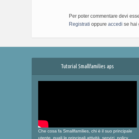
Per poter commentare devi esser
Registrati
oppure
accedi
se hai 
Tutorial Smallfamilies aps
Che cosa fa Smallfamilies, chi è il suo principale
utente, quali le principali attività, servizi, policy.