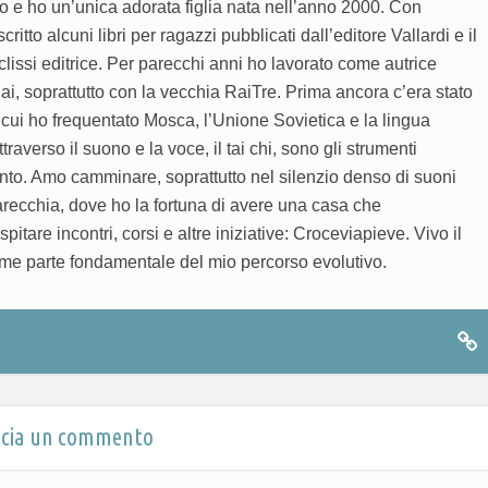
o e ho un’unica adorata figlia nata nell’anno 2000. Con
tto alcuni libri per ragazzi pubblicati dall’editore Vallardi e il
Eclissi editrice. Per parecchi anni ho lavorato come autrice
 Rai, soprattutto con la vecchia RaiTre. Prima ancora c’era stato
n cui ho frequentato Mosca, l’Unione Sovietica e la lingua
ttraverso il suono e la voce, il tai chi, sono gli strumenti
iento. Amo camminare, soprattutto nel silenzio denso di suoni
arecchia, dove ho la fortuna di avere una casa che
itare incontri, corsi e altre iniziative: Croceviapieve. Vivo il
ome parte fondamentale del mio percorso evolutivo.
scia un commento