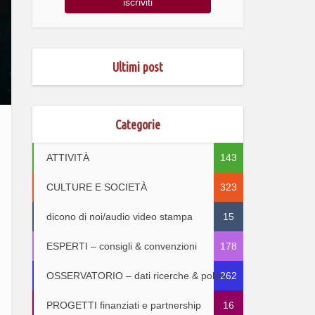
Ultimi post
Categorie
ATTIVITÀ
143
CULTURE E SOCIETÀ
323
dicono di noi/audio video stampa
15
ESPERTI – consigli & convenzioni
178
OSSERVATORIO – dati ricerche & policy
262
PROGETTI finanziati e partnership
16