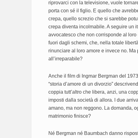
riprovarci con la televisione, vuole tornar
porta con sé il figlio. E quello che avre
crepa, quello screzio che si sarebbe potu
crepa diventa incolmabile. A seguire un i
avvocatesco che non corrisponde al loro 
fuori dagli schemi, che, nella totale liber
rinunciare al loro amore e invece no. Ma 
all’irreparabile?
Anche il film di Ingmar Bergman del 197
“storia d’amore di un divorzio” descrivend
coppia tutt’altro che libera, anzi, una copp
imposti dalla società di allora. I due arriv
amano, ma non reggono. La domanda, ogg
matrimonio finisce?
Né Bergman né Baumbach danno rispost