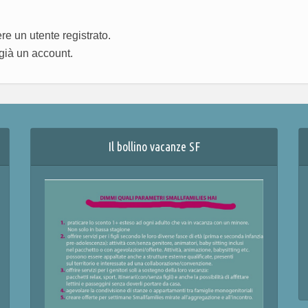
e un utente registrato.
già un account.
Il bollino vacanze SF