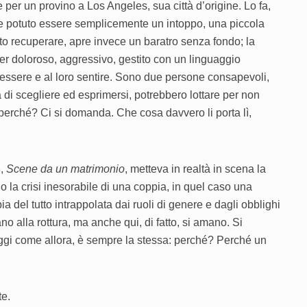
e per un provino a Los Angeles, sua città d’origine. Lo fa,
bbe potuto essere semplicemente un intoppo, una piccola
to recuperare, apre invece un baratro senza fondo; la
ter doloroso, aggressivo, gestito con un linguaggio
essere e al loro sentire. Sono due persone consapevoli,
tà di scegliere ed esprimersi, potrebbero lottare per non
perché? Ci si domanda. Che cosa davvero li porta lì,
3,
Scene da un matrimonio
, metteva in realtà in scena la
o la crisi inesorabile di una coppia, in quel caso una
ia del tutto intrappolata dai ruoli di genere e dagli obblighi
ano alla rottura, ma anche qui, di fatto, si amano. Si
i come allora, è sempre la stessa: perché? Perché un
e.