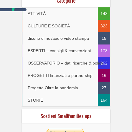
Categorie
ATTIVITÀ
143
CULTURE E SOCIETÀ
323
dicono di noi/audio video stampa
15
ESPERTI – consigli & convenzioni
178
OSSERVATORIO – dati ricerche & policy
262
PROGETTI finanziati e partnership
16
Progetto Oltre la pandemia
27
STORIE
164
Sostieni Smallfamilies aps