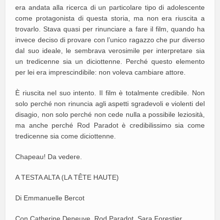
era andata alla ricerca di un particolare tipo di adolescente
come protagonista di questa storia, ma non era riuscita a
trovarlo. Stava quasi per rinunciare a fare il film, quando ha
invece deciso di provare con l’unico ragazzo che pur diverso
dal suo ideale, le sembrava verosimile per interpretare sia
un tredicenne sia un diciottenne. Perché questo elemento
per lei era imprescindibile: non voleva cambiare attore.
È riuscita nel suo intento. Il film è totalmente credibile. Non
solo perché non rinuncia agli aspetti sgradevoli e violenti del
disagio, non solo perché non cede nulla a possibile leziosità,
ma anche perché Rod Paradot è credibilissimo sia come
tredicenne sia come diciottenne.
Chapeau! Da vedere.
A TESTA ALTA (LA TÊTE HAUTE)
Di Emmanuelle Bercot
Con Catherine Deneuve, Rod Paradot, Sara Forestier,