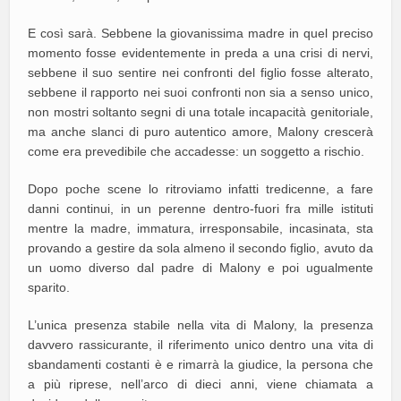
E così sarà. Sebbene la giovanissima madre in quel preciso
momento fosse evidentemente in preda a una crisi di nervi,
sebbene il suo sentire nei confronti del figlio fosse alterato,
sebbene il rapporto nei suoi confronti non sia a senso unico,
non mostri soltanto segni di una totale incapacità genitoriale,
ma anche slanci di puro autentico amore, Malony crescerà
come era prevedibile che accadesse: un soggetto a rischio.
Dopo poche scene lo ritroviamo infatti tredicenne, a fare
danni continui, in un perenne dentro-fuori fra mille istituti
mentre la madre, immatura, irresponsabile, incasinata, sta
provando a gestire da sola almeno il secondo figlio, avuto da
un uomo diverso dal padre di Malony e poi ugualmente
sparito.
L’unica presenza stabile nella vita di Malony, la presenza
davvero rassicurante, il riferimento unico dentro una vita di
sbandamenti costanti è e rimarrà la giudice, la persona che
a più riprese, nell’arco di dieci anni, viene chiamata a