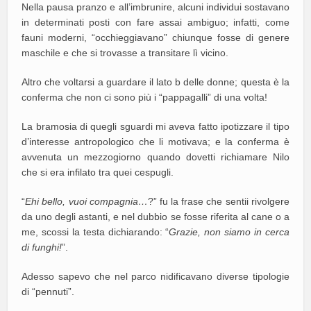
Nella pausa pranzo e all’imbrunire, alcuni individui sostavano
in determinati posti con fare assai ambiguo; infatti, come
fauni moderni, “occhieggiavano” chiunque fosse di genere
maschile e che si trovasse a transitare lì vicino.
Altro che voltarsi a guardare il lato b delle donne; questa è la
conferma che non ci sono più i “pappagalli” di una volta!
La bramosia di quegli sguardi mi aveva fatto ipotizzare il tipo
d’interesse antropologico che li motivava; e la conferma è
avvenuta un mezzogiorno quando dovetti richiamare Nilo
che si era infilato tra quei cespugli.
“
Ehi bello, vuoi compagnia…
?” fu la frase che sentii rivolgere
da uno degli astanti, e nel dubbio se fosse riferita al cane o a
me, scossi la testa dichiarando: “
Grazie, non siamo in cerca
di funghi!
”.
Adesso sapevo che nel parco nidificavano diverse tipologie
di “pennuti”.