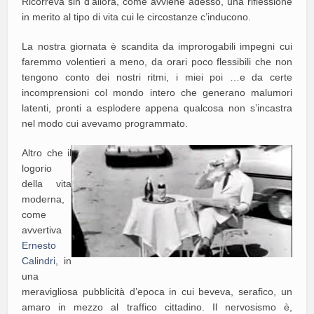
Ricorreva sin d’allora, come avviene adesso, una riflessione
in merito al tipo di vita cui le circostanze c’inducono.
La nostra giornata è scandita da improrogabili impegni cui
faremmo volentieri a meno, da orari poco flessibili che non
tengono conto dei nostri ritmi, i miei poi …e da certe
incomprensioni col mondo intero che generano malumori
latenti, pronti a esplodere appena qualcosa non s’incastra
nel modo cui avevamo programmato.
Altro che il
logorio
della vita
moderna,
come
avvertiva
Ernesto
Calindri
, in
una
meravigliosa pubblicità d’epoca in cui beveva, serafico, un
amaro in mezzo al traffico cittadino. Il nervosismo è,