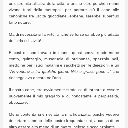
un’estremità all’altra della città, e anche oltre perché i nonni
vivono fuori della metropoli, per portare giù il cane alle
canoniche tre uscite quotidiane, ebbene, sarebbe superfluo
farlo notare.
Ma di necessità si fa virtù, anche se forse sarebbe più adatto
definirla schiavitù!
E così mi son trovato in mano, quasi senza rendermene
conto, guinzaglio, museruola di ordinanza, spazzola peli,
medicine per i suoi malanni e sacchetti per le deiezioni, e un
“
Arrivederci a fra qualche giorno Nilo e grazie papo…
” che
riecheggiava ancora nell’aria.
Il nostro cane, era ovviamente strafelice di tornare a essere
nuovamente il mio gregario e io, nonostante le perplessità,
abbozzavo.
Meno contenta si è rivelata la mia fidanzata, poiché vedeva
decurtare il tempo delle nostre frequentazioni, a causa di un
altro essere alto meno di un metro, peloso e scodinzolante.