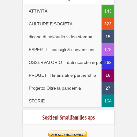
ATTIVITÀ
143
CULTURE E SOCIETÀ
323
dicono di noi/audio video stampa
15
ESPERTI – consigli & convenzioni
178
OSSERVATORIO – dati ricerche & policy
262
PROGETTI finanziati e partnership
16
Progetto Oltre la pandemia
27
STORIE
164
Sostieni Smallfamilies aps