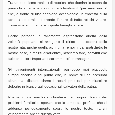
Tra un populismo reale o di retorica, che domina la scena da
parecchi anni, è andato consolidandosi il “pensiero unico”
che, a fronte di una adesione occasionale, la crocetta sulla
scheda elettorale, si prende l’onere di indicarci chi votare,
come vivere, chi amare o quale famiglia avere.
Poche persone, e raramente espressione diretta della
volontà popolare, si arrogano il diritto di decidere della
nostra vita, anche quella più intima; e noi, indaffarati dietro le
nostre cose, e mezzi disorientati, lasciamo fare, convinti che
sulle questioni importanti saremmo più intransigenti.
Gli avvenimenti internazionali, purtroppo mai piacevoli,
c’impauriscono a tal punto che, in nome di una presunta
sicurezza, disconosciamo i nostri propositi per rilasciare
deleghe in bianco agli occasionali salvatori della patria.
Riteniamo sia meglio rinchiudersi nel proprio bozzo dei
problemi familiari e sperare che la tempesta perfetta che si
addensa periodicamente sopra le nostre teste, transiti
velocemente anche questa volta.