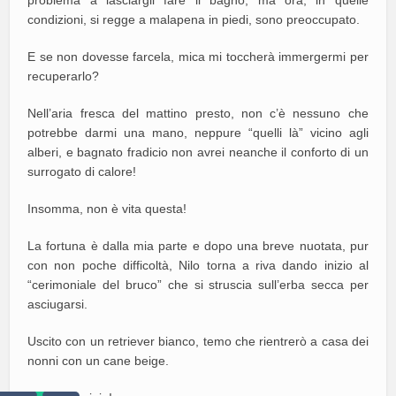
problema a lasciargli fare il bagno, ma ora, in quelle
condizioni, si regge a malapena in piedi, sono preoccupato.
E se non dovesse farcela, mica mi toccherà immergermi per
recuperarlo?
Nell’aria fresca del mattino presto, non c’è nessuno che
potrebbe darmi una mano, neppure “quelli là” vicino agli
alberi, e bagnato fradicio non avrei neanche il conforto di un
surrogato di calore!
Insomma, non è vita questa!
La fortuna è dalla mia parte e dopo una breve nuotata, pur
con non poche difficoltà, Nilo torna a riva dando inizio al
“cerimoniale del bruco” che si struscia sull’erba secca per
asciugarsi.
Uscito con un retriever bianco, temo che rientrerò a casa dei
nonni con un cane beige.