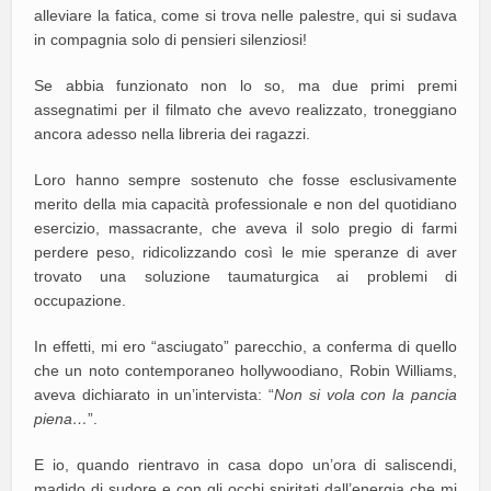
alleviare la fatica, come si trova nelle palestre, qui si sudava
in compagnia solo di pensieri silenziosi!
Se abbia funzionato non lo so, ma due primi premi
assegnatimi per il filmato che avevo realizzato, troneggiano
ancora adesso nella libreria dei ragazzi.
Loro hanno sempre sostenuto che fosse esclusivamente
merito della mia capacità professionale e non del quotidiano
esercizio, massacrante, che aveva il solo pregio di farmi
perdere peso, ridicolizzando così le mie speranze di aver
trovato una soluzione taumaturgica ai problemi di
occupazione.
In effetti, mi ero “asciugato” parecchio, a conferma di quello
che un noto contemporaneo hollywoodiano, Robin Williams,
aveva dichiarato in un’intervista: “
Non si vola con la pancia
piena…
”.
E io, quando rientravo in casa dopo un’ora di saliscendi,
madido di sudore e con gli occhi spiritati dall’energia che mi