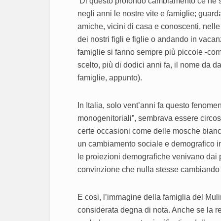
Di questo profondo cambiamento ce ne si
negli anni le nostre vite e famiglie; guar
amiche, vicini di casa e conoscenti, nell
dei nostri figli e figlie o andando in vaca
famiglie si fanno sempre più piccole -co
scelto, più di dodici anni fa, il nome da d
famiglie, appunto).
In Italia, solo vent’anni fa questo fenomen
monogenitoriali”, sembrava essere circoscri
certe occasioni come delle mosche bianche
un cambiamento sociale e demografico in 
le proiezioni demografiche venivano dai p
convinzione che nulla stesse cambiando
E cosi, l’immagine della famiglia del Mul
considerata degna di nota. Anche se la re