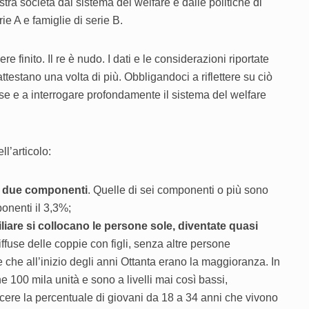
stra società dal sistema del welfare e dalle politiche di
ie A e famiglie di serie B.
 finito. Il re è nudo. I dati e le considerazioni riportate
ttestano una volta di più. Obbligandoci a riflettere su ciò
e e a interrogare profondamente il sistema del welfare
ll’articolo:
mo due componenti
. Quelle di sei componenti o più sono
onenti il 3,3%;
iare si collocano le persone sole, diventate quasi
iffuse delle coppie con figli, senza altre persone
 che all’inizio degli anni Ottanta erano la maggioranza. In
e 100 mila unità e sono a livelli mai così bassi,
cere la percentuale di giovani da 18 a 34 anni che vivono