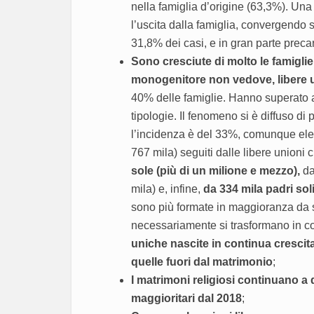
nella famiglia d’origine (63,3%). Una
l’uscita dalla famiglia, convergendo
31,8% dei casi, e in gran parte precar
Sono cresciute di molto le famiglie
monogenitore non vedove, libere un
40% delle famiglie. Hanno superato a
tipologie. Il fenomeno si è diffuso d
l’incidenza è del 33%, comunque eleva
767 mila) seguiti dalle libere unioni
sole (più di un milione e mezzo),
da
mila) e, infine,
da 334 mila padri sol
sono più formate in maggioranza da se
necessariamente si trasformano in cop
uniche nascite in continua crescit
quelle fuori dal matrimonio
;
I matrimoni religiosi continuano a d
maggioritari dal 2018
;