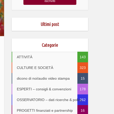
Ultimi post
Categorie
ATTIVITÀ
143
CULTURE E SOCIETÀ
323
dicono di noi/audio video stampa
15
ESPERTI – consigli & convenzioni
178
OSSERVATORIO – dati ricerche & policy
262
PROGETTI finanziati e partnership
16