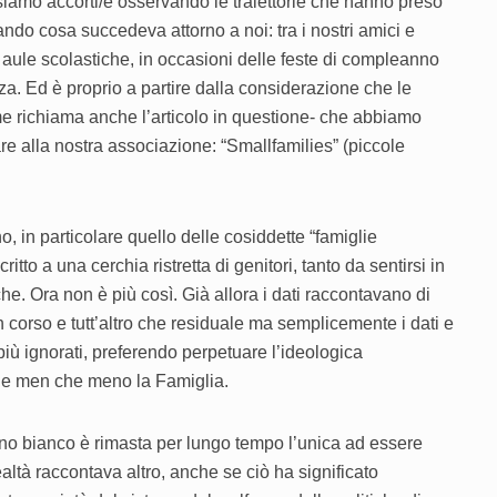
amo accorti/e osservando le traiettorie che hanno preso
dando cosa succedeva attorno a noi: tra i nostri amici e
e aule scolastiche, in occasioni delle feste di compleanno
nza. Ed è proprio a partire dalla considerazione che le
me richiama anche l’articolo in questione- che abbiamo
are alla nostra associazione: “Smallfamilies” (piccole
o, in particolare quello delle cosiddette “famiglie
tto a una cerchia ristretta di genitori, tanto da sentirsi in
. Ora non è più così. Già allora i dati raccontavano di
corso e tutt’altro che residuale ma semplicemente i dati e
iù ignorati, preferendo perpetuare l’ideologica
 e men che meno la Famiglia.
ino bianco è rimasta per lungo tempo l’unica ad essere
altà raccontava altro, anche se ciò ha significato