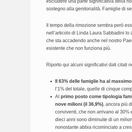
escludere una parte significativa della no
sostegno alla genitorialità. Famiglie di ser
Il tempo della rimozione sembra però essere
nell’articolo di Linda Laura Sabbadini lo a
che sta accadendo anche nel nostro Paes
esistente che non funziona più.
Riporto qui alcuni significativi dati citati ne
Il 63% delle famiglie ha al massi
l’1% del totale, quelle di cinque comp
Al
primo posto come tipologia famil
nove milioni (il 36,9%)
, ancora più d
conviventi, che non arrivano al 30% e
dieci anni sono diminuite di un milion
nonostante abbia ricominciato a cres