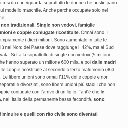
 crescita che riguarda soprattutto le donne che posticipano
 sul modello maschile. Anche perché occupate solo nel
ie;
 non tradizionali. Single non vedovi, famiglie
ioni e coppie coniugate ricostituite.
Ormai sono il
mpiamente i dieci milioni. Sono aumentate in tutte le
i più nel Nord del Paese dove raggiunge il 42%, ma al Sud
ta. Si tratta soprattutto di single non vedovi (5 milioni
 che hanno superato un milione 600 mila, e poi
dalle madri
lle coppie ricostituite al secondo o terzo matrimonio (863
i
. Le libere unioni sono ormai l’11% delle coppie e non
parati e divorziati, sono libere unioni più stabili che non
pie coniugate con l’arrivo di un figlio. Tant’è che
le
a
, nell’Italia della permanente bassa fecondità,
sono
iminuire e quelli con rito civile sono diventati