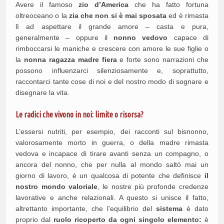
Avere il famoso
zio d’America
che ha fatto fortuna
oltreoceano o la
zia che non si è mai sposata
ed è rimasta
lì ad aspettare il grande amore – casta e pura,
generalmente – oppure il
nonno vedovo
capace di
rimboccarsi le maniche e crescere con amore le sue figlie o
la
nonna ragazza madre fiera
e forte sono narrazioni che
possono influenzarci silenziosamente e, soprattutto,
raccontarci tante cose di noi e del nostro modo di sognare e
disegnare la vita.
Le radici che vivono in noi: limite o risorsa?
L’essersi nutriti, per esempio, dei racconti sul bisnonno,
valorosamente morto in guerra, o della madre rimasta
vedova e incapace di tirare avanti senza un compagno, o
ancora del nonno, che per nulla al mondo saltò mai un
giorno di lavoro, è un qualcosa di potente che definisce
il
nostro mondo valoriale
, le nostre più profonde credenze
lavorative e anche relazionali. A questo si unisce il fatto,
altrettanto importante, che l’equilibrio del
sistema
è dato
proprio dal
ruolo ricoperto da ogni singolo elemento:
è