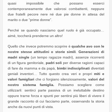
quasi impossibile che possano esserci
contemporaneamente due valorosi combattenti, neppure
due fratelli pecore nere né due pie donne in attesa del
marito o due “prime donne”.
Perché se quando nasciamo quel ruolo è già occupato…
aimè, toccherà prenderne un altro!
Quello che invece potremmo scoprire è
qualche avo con le
nostre stesse attitudini o storie simili
.
Generazioni di
madri single
(un tempo ragazze madri), assenze ricorrenti
di un figura genitoriale,
padri soli
per diverse ragioni capaci
di fare da mamma e da papà,
bimbi indisciplinati
diventati
geniali inventori… Tutto questo crea veri e propri
miti e
valori famigliari
che ci forgiano silenziosamente,
valori del
nostro sistema famiglia.
Possiamo scegliere come
utilizzarli: sentirci parte passiva di un ineluttabile destino
oppure trarne forza e spunti per sentirsi più liberi di vivere il
grande racconto di cui facciamo parte, osservando la storia
anche da nuovi punti di vista.