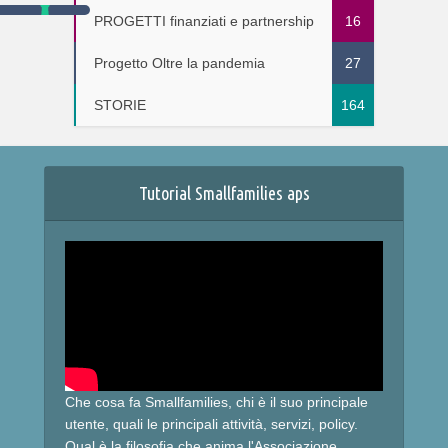
PROGETTI finanziati e partnership
16
Progetto Oltre la pandemia
27
STORIE
164
Tutorial Smallfamilies aps
Che cosa fa Smallfamilies, chi è il suo principale
utente, quali le principali attività, servizi, policy.
Qual è la filosofia che anima l'Associazione.