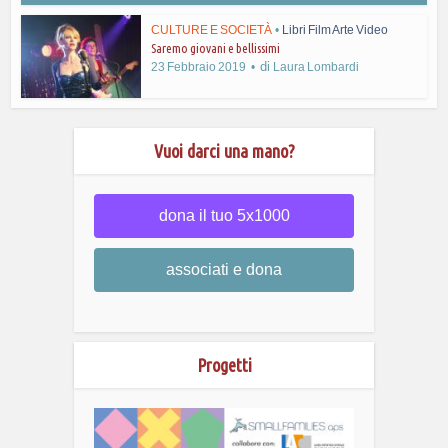
CULTURE E SOCIETÀ
•
Libri Film Arte Video
Saremo giovani e bellissimi
di
23 Febbraio 2019
Laura Lombardi
Vuoi darci una mano?
dona il tuo 5x1000
associati e dona
Progetti