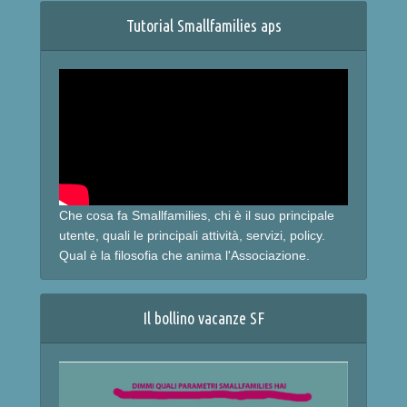
Tutorial Smallfamilies aps
Che cosa fa Smallfamilies, chi è il suo principale
utente, quali le principali attività, servizi, policy.
Qual è la filosofia che anima l'Associazione.
Il bollino vacanze SF