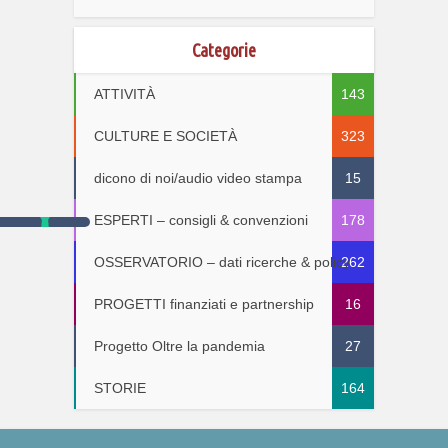
Categorie
ATTIVITÀ
143
CULTURE E SOCIETÀ
323
dicono di noi/audio video stampa
15
ESPERTI – consigli & convenzioni
178
OSSERVATORIO – dati ricerche & policy
262
PROGETTI finanziati e partnership
16
Progetto Oltre la pandemia
27
STORIE
164