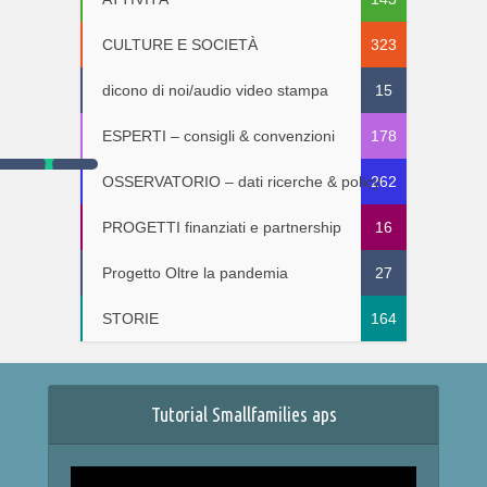
CULTURE E SOCIETÀ
323
dicono di noi/audio video stampa
15
ESPERTI – consigli & convenzioni
178
OSSERVATORIO – dati ricerche & policy
262
PROGETTI finanziati e partnership
16
Progetto Oltre la pandemia
27
STORIE
164
Tutorial Smallfamilies aps