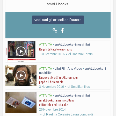
smALLbooks.
vedi tutti gli articoli dell'autore
ATTIVITÀ
•
smALLbooks - i nostri libri
Regali di Natale e non solo
di
13 Dicembre 2016
Raethia Corsini
ATTIVITÀ
•
Libri Film Arte Video
•
smALLbooks - i
nostri libri
Il nuovo libro Sf smALLhome, un
papà e il brucomela
di
3 Novembre 2016
Smallfamilies
ATTIVITÀ
•
smALLbooks - i nostri libri
smallBooks, la prima collana
editoriale dedicata alle...
26 Novembre 2014
di
Raethia Corsini e Laura Lombardi