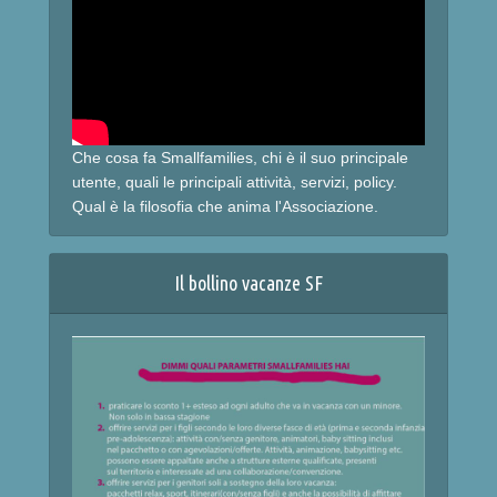
Che cosa fa Smallfamilies, chi è il suo principale
utente, quali le principali attività, servizi, policy.
Qual è la filosofia che anima l'Associazione.
Il bollino vacanze SF