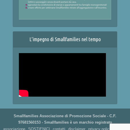
L’impegno di Smallfamilies nel tempo
Smallfamilies Associazione di Promozione Sociale - C.F.
97681560153 - Smallfamilies è un marchio registrato
associazione
SOSTIENICI
contatti
disclaimer
privacy policy