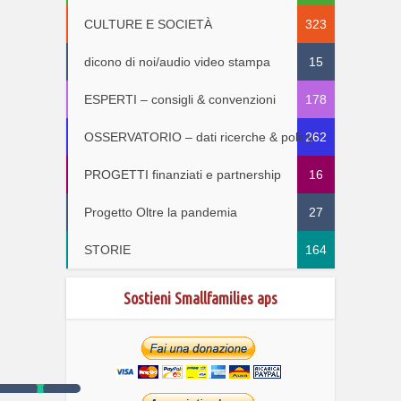
CULTURE E SOCIETÀ
323
dicono di noi/audio video stampa
15
ESPERTI – consigli & convenzioni
178
OSSERVATORIO – dati ricerche & policy
262
PROGETTI finanziati e partnership
16
Progetto Oltre la pandemia
27
STORIE
164
Sostieni Smallfamilies aps