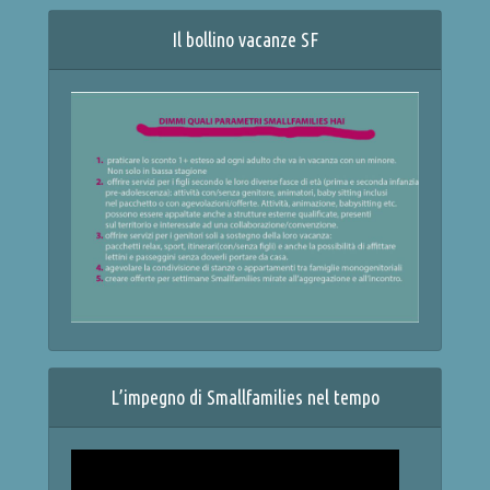
Il bollino vacanze SF
L’impegno di Smallfamilies nel tempo