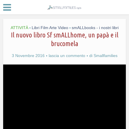
ATTIVITÀ
Libri Film Arte Video
smALLbooks - i nostri libri
•
•
Il nuovo libro Sf smALLhome, un papà e il
brucomela
3 Novembre 2016
lascia un commento
di
Smallfamilies