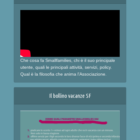
Che cosa fa Smallfamilies, chi è il suo principale
utente, quali le principali attività, servizi, policy.
Qual è la filosofia che anima l'Associazione.
Il bollino vacanze SF