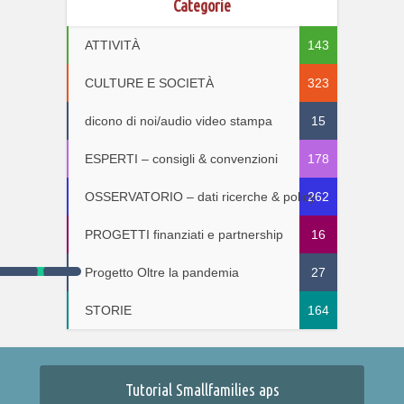
Categorie
ATTIVITÀ
143
CULTURE E SOCIETÀ
323
dicono di noi/audio video stampa
15
ESPERTI – consigli & convenzioni
178
OSSERVATORIO – dati ricerche & policy
262
PROGETTI finanziati e partnership
16
Progetto Oltre la pandemia
27
STORIE
164
Tutorial Smallfamilies aps