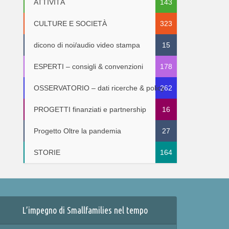
ATTIVITÀ
143
CULTURE E SOCIETÀ
323
dicono di noi/audio video stampa
15
ESPERTI – consigli & convenzioni
178
OSSERVATORIO – dati ricerche & policy
262
PROGETTI finanziati e partnership
16
Progetto Oltre la pandemia
27
STORIE
164
L’impegno di Smallfamilies nel tempo