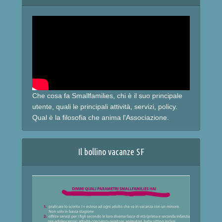
Che cosa fa Smallfamilies, chi è il suo principale
utente, quali le principali attività, servizi, policy.
Qual è la filosofia che anima l'Associazione.
Il bollino vacanze SF