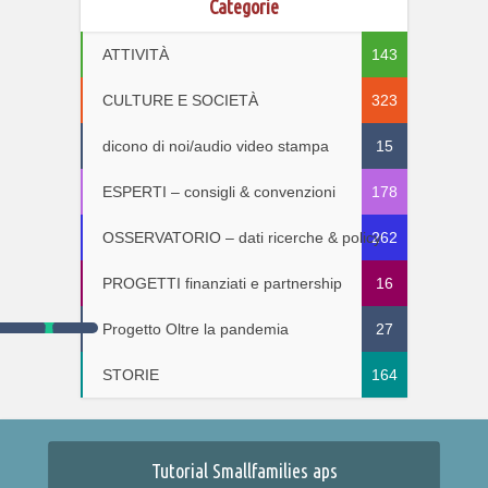
Categorie
ATTIVITÀ
143
CULTURE E SOCIETÀ
323
dicono di noi/audio video stampa
15
ESPERTI – consigli & convenzioni
178
OSSERVATORIO – dati ricerche & policy
262
PROGETTI finanziati e partnership
16
Progetto Oltre la pandemia
27
STORIE
164
Tutorial Smallfamilies aps