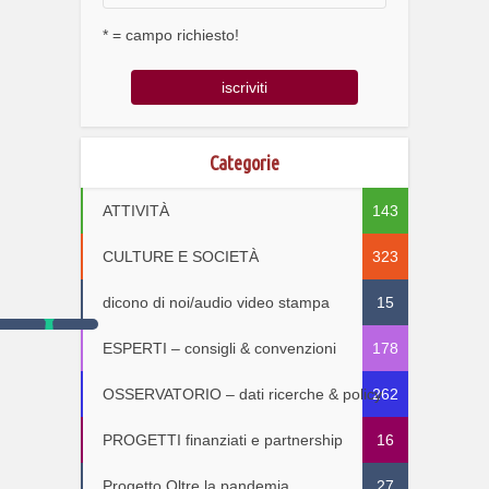
* = campo richiesto!
Categorie
ATTIVITÀ
143
CULTURE E SOCIETÀ
323
dicono di noi/audio video stampa
15
ESPERTI – consigli & convenzioni
178
OSSERVATORIO – dati ricerche & policy
262
PROGETTI finanziati e partnership
16
Progetto Oltre la pandemia
27