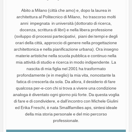
Abito a Milano (città che amo) e, dopo la laurea in
architettura al Politecnico di Milano, ho trascorso molti
anni impegnata in università (dottorato di ricerca,
docenza, scrittura di libri) e nella libera professione
(sviluppo di processi partecipativi, piani dei tempi e degli
orari della città, approccio di genere nella progettazione
architettonica e nella pianificazione urbana). Ora insegno
materie artistiche nella scuola pubblica e continuo nella
mia attività di studio e ricerca in modo indipendente. La
nascita di mia figlia nel 2001 ha trasformato
profondamente (e in meglio) la mia vita, nonostante la
fatica di crescerla da sola. Da allora, il desiderio di fare
qualcosa per-e-con chi si trova a vivere una condizione
analoga è diventato ogni giorno più forte. Da questa voglia
di fare e di condividere, e dall’incontro con Michele Giulini
ed Erika Freschi, è nata Smallfamilies aps, sintesi ideale
della mia storia personale e del mio percorso
professionale.