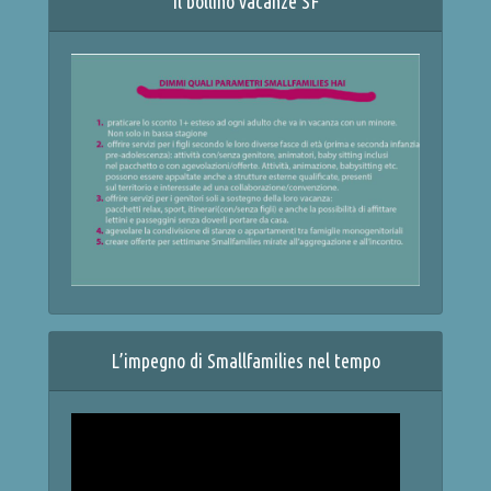
Il bollino vacanze SF
L’impegno di Smallfamilies nel tempo