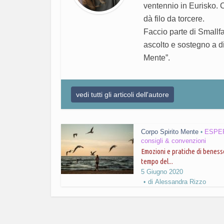
ventennio in Eurisko. 
dà filo da torcere.
Faccio parte di Smallfam
ascolto e sostegno a di
Mente”.
vedi tutti gli articoli dell'autore
Corpo Spirito Mente
ESPER
•
consigli & convenzioni
Emozioni e pratiche di beness
tempo del...
5 Giugno 2020
di
Alessandra Rizzo