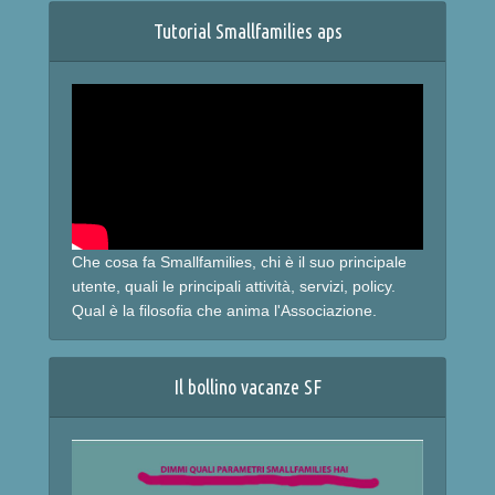
Tutorial Smallfamilies aps
Che cosa fa Smallfamilies, chi è il suo principale
utente, quali le principali attività, servizi, policy.
Qual è la filosofia che anima l'Associazione.
Il bollino vacanze SF