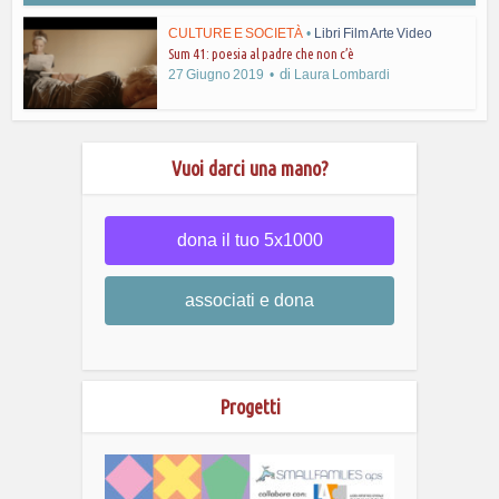
CULTURE E SOCIETÀ
•
Libri Film Arte Video
Sum 41: poesia al padre che non c’è
di
27 Giugno 2019
Laura Lombardi
Vuoi darci una mano?
dona il tuo 5x1000
associati e dona
Progetti