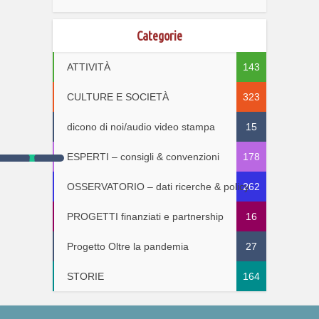
Categorie
ATTIVITÀ
143
CULTURE E SOCIETÀ
323
dicono di noi/audio video stampa
15
ESPERTI – consigli & convenzioni
178
OSSERVATORIO – dati ricerche & policy
262
PROGETTI finanziati e partnership
16
Progetto Oltre la pandemia
27
STORIE
164