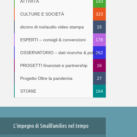
ATTIVITÀ
143
CULTURE E SOCIETÀ
323
dicono di noi/audio video stampa
15
ESPERTI – consigli & convenzioni
178
OSSERVATORIO – dati ricerche & policy
262
PROGETTI finanziati e partnership
16
Progetto Oltre la pandemia
27
STORIE
164
L’impegno di Smallfamilies nel tempo